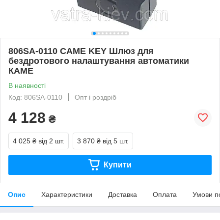
806SA-0110 CAME KEY Шлюз для
бездротового налаштування автоматики
КАМЕ
В наявності
Код: 806SA-0110
Опт і роздріб
4 128
₴
4 025 ₴
від 2 шт.
3 870 ₴
від 5 шт.
Купити
Опис
Характеристики
Доставка
Оплата
Умови п