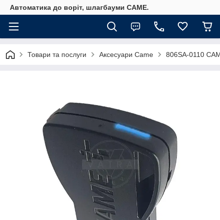
Автоматика до воріт, шлагбауми CAME.
Товари та послуги
Аксесуари Came
806SA-0110 CAM