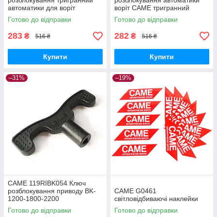
розблокування тригранний
розблокування автоматики
автоматики для воріт
воріт CAME тригранний
Готово до відправки
Готово до відправки
283
282
₴
₴
516 ₴
516 ₴
Купити
Купити
–31%
–19%
CAME 119RIBK054 Ключ
розблокування приводу BK-
CAME G0461
1200-1800-2200
світловідбиваючі наклейки
Готово до відправки
Готово до відправки