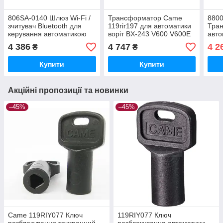
806SA-0140 Шлюз Wi-Fi /
Трансформатор Came
880
зчитувач Bluetooth для
119rir197 для автоматики
Тра
керування автоматикою
воріт BX-243 V600 V600E
авт
CAME
V900E
V600
4 386
4 747
4 2
₴
₴
Купити
Купити
Акційні пропозиції та новинки
–45%
–45%
Came 119RIY077 Ключ
119RIY077 Ключ