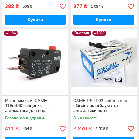
392
877
₴
₴
568 ₴
1 084 ₴
Купити
Купити
–11%
Обогрев
–10%
Мікровимикач CAME
CAME PSRT02 кабель для
119rir083 кінцевик
обігріву шлагбаума та
автоматики для воріт і
автоматики воріт
шлагбаум
Готово до відправки
В наявності
411
2 270
₴
₴
464 ₴
2 528 ₴