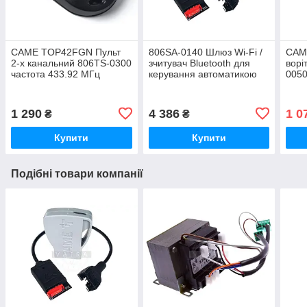
CAME TOP42FGN Пульт
806SA-0140 Шлюз Wi-Fi /
CAM
2-х канальний 806TS-0300
зчитувач Bluetooth для
ворі
частота 433.92 МГц
керування автоматикою
0050
сумісний з TOP-432/434,
CAME
TAM та TWIN
1 290
4 386
1 0
₴
₴
Купити
Купити
Подібні товари компанії