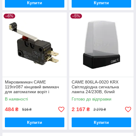
Купити
Купити
–6%
–5%
Мікровимикач CAME
CAME 806LA-0020 KRX
119rir087 кінцевий вимикач
Світлодіодна сигнальна
для автоматики воріт і
лампа 24/230В, білий
шлагбауму
плафон, антена, KRX1FXSW
В наявності
Готово до відправки
484
2 167
₴
₴
516 ₴
2 270 ₴
Купити
Купити