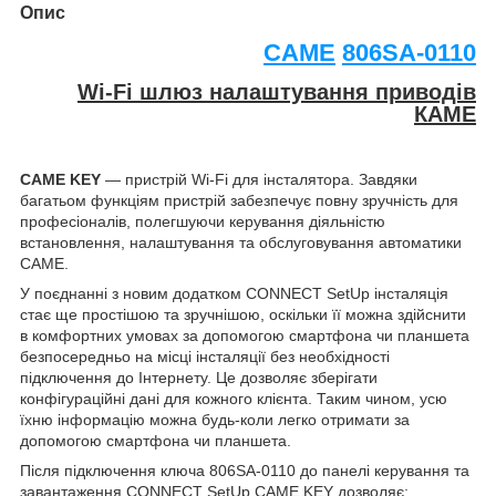
Опис
CAME
806SA-0110
Wi-Fi шлюз налаштування приводів
КАМЕ
CAME KEY
— пристрій Wi-Fi для інсталятора. Завдяки
багатьом функціям пристрій забезпечує повну зручність для
професіоналів, полегшуючи керування діяльністю
встановлення, налаштування та обслуговування автоматики
CAME.
У поєднанні з новим додатком CONNECT SetUp інсталяція
стає ще простішою та зручнішою, оскільки її можна здійснити
в комфортних умовах за допомогою смартфона чи планшета
безпосередньо на місці інсталяції без необхідності
підключення до Інтернету. Це дозволяє зберігати
конфігураційні дані для кожного клієнта. Таким чином, усю
їхню інформацію можна будь-коли легко отримати за
допомогою смартфона чи планшета.
Після підключення ключа 806SA-0110 до панелі керування та
завантаження CONNECT SetUp CAME KEY дозволяє: