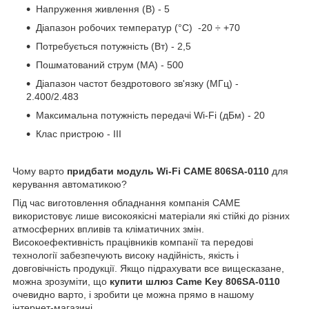
Напруження живлення (В) - 5
Діапазон робочих температур (°C) -20 ÷ +70
Потребується потужність (Вт) - 2,5
Пошматований струм (MA) - 500
Діапазон частот бездротового зв'язку (МГц) -
2.400/2.483
Максимальна потужність передачі Wi-Fi (дБм) - 20
Клас пристрою - III
Чому варто
придбати модуль Wi-Fi CAME 806SA-0110
для
керування автоматикою?
Під час виготовлення обладнання компанія САМЕ
використовує лише високоякісні матеріали які стійкі до різних
атмосферних впливів та кліматичних змін.
Високоефективність працівників компанії та передові
технології забезпечують високу надійність, якість і
довговічність продукції. Якщо підрахувати все вищесказане,
можна зрозуміти, що
купити шлюз Came Key
806SA-0110
очевидно варто, і зробити це можна прямо в нашому
інтернет-магазині.