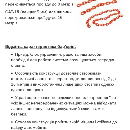
перекривається проїзду до 8 метрів
CAT-15
(ланцюг 5 мм) для ширини
перекривається проїзду до 16
метрів
Відмітна характеристика бар'єрів:
Привід, блок управління, радіо та інші засоби,
необхідні для роботи системи розміщуються всередині
стовпа.
Особливість конструкції дозволяє створювати
автоматичні ланцюгові перегородки довжиною від 2 до
16 метрів з використанням лише двох стовпів і однією
єдиною ланцюга.
У разі короткочасного відключення електроенергії і в
усіх інших непередбачених ситуаціях можна від'єднати
ланцюг, повернувши індивідуальний ключ і замок
безпеки.
Сталева конструкція робить виріб міцним і стійким до
наїзду автомобілів.