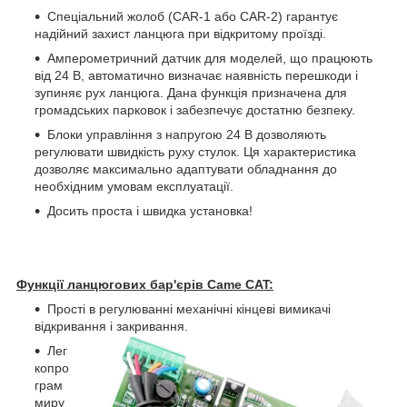
Спеціальний жолоб (CAR-1 або CAR-2) гарантує
надійний захист ланцюга при відкритому проїзді.
Амперометричний датчик для моделей, що працюють
від 24 В, автоматично визначає наявність перешкоди і
зупиняє рух ланцюга. Дана функція призначена для
громадських парковок і забезпечує достатню безпеку.
Блоки управління з напругою 24 В дозволяють
регулювати швидкість руху стулок. Ця характеристика
дозволяє максимально адаптувати обладнання до
необхідним умовам експлуатації.
Досить проста і швидка установка!
Функції ланцюгових бар'єрів Came CAT:
Прості в регулюванні механічні кінцеві вимикачі
відкривання і закривання.
Лег
копро
грам
миру