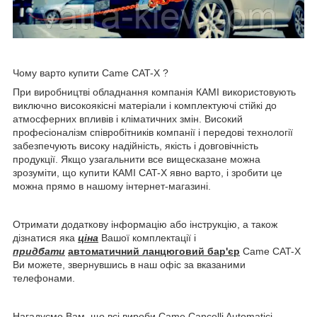
Чому варто купити Came CAT-X ?
При виробництві обладнання компанія КАМІ використовують
виключно високоякісні матеріали і комплектуючі стійкі до
атмосферних впливів і кліматичних змін. Високий
професіоналізм співробітників компанії і передові технології
забезпечують високу надійність, якість і довговічність
продукції. Якщо узагальнити все вищесказане можна
зрозуміти, що купити КАМІ CAT-X явно варто, і зробити це
можна прямо в нашому інтернет-магазині.
Отримати додаткову інформацію або інструкцію, а також
дізнатися яка
ціна
Вашої комплектації і
придбати
автоматичний ланцюговий бар'єр
Came CAT-X
Ви можете, звернувшись в наш офіс за вказаними
телефонами.
Нагадуємо Вам, що всі вироби Came Cancelli Automatici -