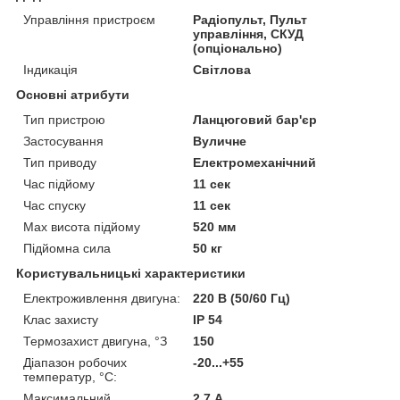
Управління пристроєм
Радіопульт, Пульт
управління, СКУД
(опціонально)
Індикація
Світлова
Основні атрибути
Тип пристрою
Ланцюговий бар'єр
Застосування
Вуличне
Тип приводу
Електромеханічний
Час підйому
11 сек
Час спуску
11 сек
Мах висота підйому
520 мм
Підйомна сила
50 кг
Користувальницькі характеристики
Електроживлення двигуна:
220 В (50/60 Гц)
Клас захисту
IP 54
Термозахист двигуна, °З
150
Діапазон робочих
-20...+55
температур, °С:
Максимальний
2.7 А