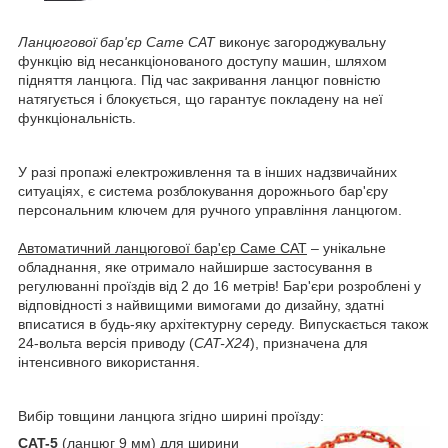
Ланцюгової бар'єр Came CAT
виконує загороджувальну
функцію від несанкціонованого доступу машин, шляхом
підняття ланцюга. Під час закривання ланцюг повністю
натягується і блокується, що гарантує покладену на неї
функціональність.
У разі пропажі електроживлення та в інших надзвичайних
ситуаціях, є система розблокування дорожнього бар'єру
персональним ключем для ручного управління ланцюгом.
Автоматичний ланцюгової бар'єр Саме CAT
– унікальне
обладнання, яке отримало найширше застосування в
регулюванні проїздів від 2 до 16 метрів! Бар'єри розроблені у
відповідності з найвищими вимогами до дизайну, здатні
вписатися в будь-яку архітектурну середу. Випускається також
24-вольта версія приводу (
CAT-X24
), призначена для
інтенсивного використання.
Вибір товщини ланцюга згідно ширині проїзду:
CAT-5
(ланцюг 9 мм) для ширини