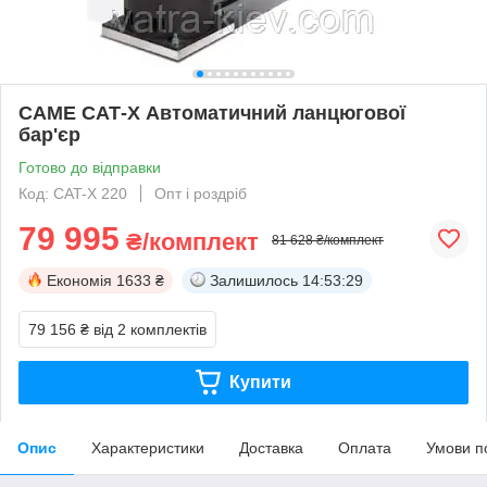
CAME САТ-X Автоматичний ланцюгової
бар'єр
Готово до відправки
Код: CAT-X 220
Опт і роздріб
79 995
₴/комплект
81 628 ₴/комплект
Економія
1633 ₴
Залишилось
14:53:28
79 156 ₴
від 2 комплектів
Купити
Опис
Характеристики
Доставка
Оплата
Умови п