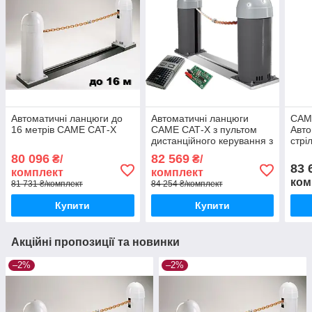
Автоматичні ланцюги до
Автоматичні ланцюги
CAM
16 метрів CAME САТ-X
CAME САТ-X з пультом
Авто
дистанційного керування з
стрі
захистом від копіювання
G50
80 096
82 569
₴/
₴/
TWIN
83 
комплект
комплект
ком
81 731 ₴/комплект
84 254 ₴/комплект
Купити
Купити
Акційні пропозиції та новинки
–2%
–2%