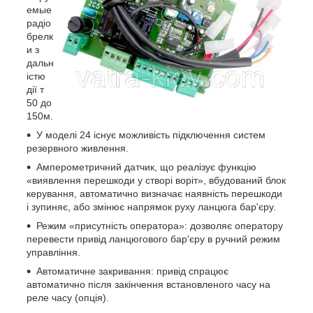
емые
радіо
брелк
и з
дальн
істю
дії т
50 до
150м.
У моделі 24 існує можливість підключення систем
резервного живлення.
Амперометричний датчик, що реалізує функцію
«виявлення перешкоди у створі воріт», вбудований блок
керування, автоматично визначає наявність перешкоди
і зупиняє, або змінює напрямок руху ланцюга бар'єру.
Режим «присутність оператора»: дозволяє оператору
перевести привід ланцюгового бар'єру в ручний режим
управління.
Автоматичне закривання: привід спрацює
автоматично після закінчення встановленого часу на
реле часу (опція).