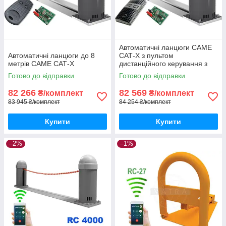
Автоматичні ланцюги CAME
Автоматичні ланцюги до 8
САТ-X з пультом
метрів CAME САТ-X
дистанційного керування з
захистом від копіювання
Готово до відправки
Готово до відправки
TWIN
82 266
82 569
₴/комплект
₴/комплект
83 945 ₴/комплект
84 254 ₴/комплект
Купити
Купити
–2%
–1%