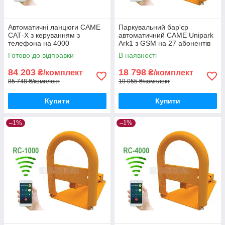
Автоматичні ланцюги CAME
Паркувальний бар'єр
САТ-X з керуванням з
автоматичний CAME Unipark
телефона на 4000
Ark1 з GSM на 27 абонентів
користувачів
Готово до відправки
В наявності
84 203
18 798
₴/комплект
₴/комплект
85 748 ₴/комплект
19 055 ₴/комплект
Купити
Купити
–1%
–1%