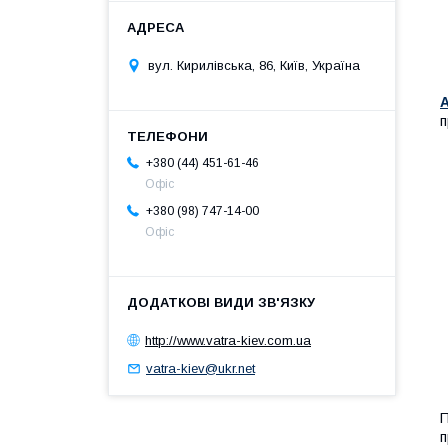
вул. Кирилівська, 86, Київ, Україна
А
п
+380 (44) 451-61-46
Офіс
+380 (98) 747-14-00
Офіс
http://www.vatra-kiev.com.ua
vatra-kiev@ukr.net
П
п