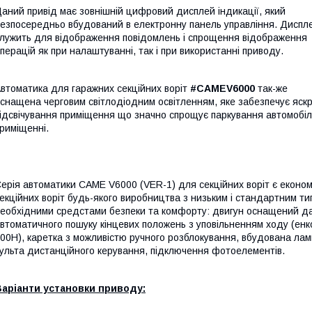
аний привід має зовнішній цифровий дисплей індикації, який
езпосередньо вбудований в електронну панель управління. Диспл
лужить для відображення повідомлень і спрощення відображення
перацій як при налаштуванні, так і при використанні приводу.
втоматика для гаражних секційних воріт
#CAMEV6000
так-же
снащена черговим світлодіодним освітленням, яке забезпечує яск
ідсвічування приміщення що значно спрощує паркування автомобіл
риміщенні.
ерія автоматики CAME V6000 (VER-1) для секційних воріт є еконо
екційних воріт будь-якого виробництва з низьким і стандартним т
еобхідними средстами безпеки та комфорту: двигун оснащений да
втоматичного пошуку кінцевих положень з уповільненням ходу (енко
00Н), каретка з можливістю ручного розблокування, вбудована лам
ульта дистанційного керування, підключення фотоелементів.
Варіанти установки приводу: