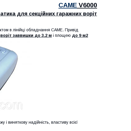
CAME
V6000
атика для секційних гаражних воріт
ктом в лінійці обладнання CAME. Привід
х
воріт заввишки до 3.2 м
і площею
до 9 м2
у і виняткову надійність, властиву всієї