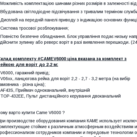
 Можливість комплектацією шинами різних розмірів в залежності ві
 Вбудована світлодіодне підсвічування з тривалим терміном служб
 Дисплей на передній панелі приводу з індикацією основних функці
 Система тросової розблокування;
 Повністю безпечне обладнання. Блок управління подає низьку напр
дійснити зупинку або реверс воріт в разі виявлення перешкоди. (24
клад комплекту #CAMEV6000 ціна вказана за комплект з
ейкою для воріт до 2,2 м:
 V6000, гаражний привід;
 V06хх, ланцюгова рейка для воріт 2,2 - 2,7 - 3,2 метра (на вибір
амовника - різна ціна);
 AF43S, Приймач одноканальний, внутрішній
 TOP-432EE, Пульт дистанційного керування двоканальний
ому варто купити Came V6000 ?
ри производстве оборудования компания КАМЕ использует исклю
омплектующие стойкие к различным атмосферным воздействиям и
рофессионализм сотрудников компании и передовые технологии о