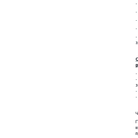
-
-
-
-
-
з
С
р
-
-
з
-
-
Ч
П
к
п