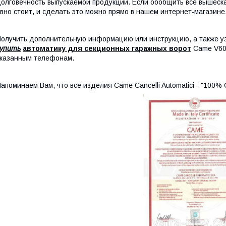
олговечность выпускаемой продукции. Если обобщить все вышеска
вно стоит, и сделать это можно прямо в нашем интернет-магазине
олучить дополнительную информацию или инструкцию, а также у
купить
автоматику для секционных гаражных ворот
Came V600
казанным телефонам.
апоминаем Вам, что все изделия Came Cancelli Automatici - "100%