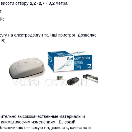
д висоти отвору
2,2 -2,7 - 3,2
метра;
и;
й;
угу на електродвигун та інші пристрої. Дозволяє
 В)
чительно высококачественные материалы и
 климатическим изменениям. Высокий
беспечивают высокую надежность, качество и