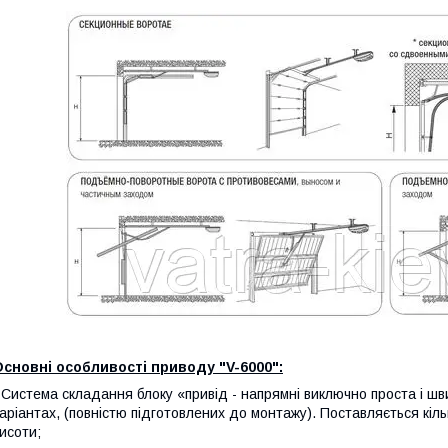
сновні особливості приводу "V-6000":
 Система складання блоку «привід - напрямні виключно проста і ш
аріантах, (повністю підготовлених до монтажу). Поставляється кіл
исоти;