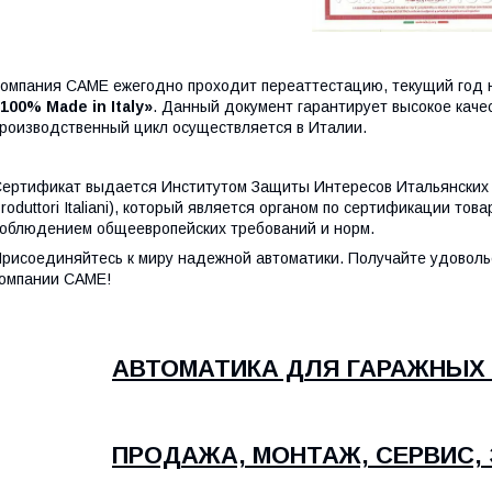
омпания CAME ежегодно проходит переаттестацию, текущий год н
100% Made in Italy»
. Данный документ гарантирует высокое качес
роизводственный цикл осуществляется в Италии.
ертификат выдается Институтом Защиты Интересов Итальянских прои
roduttori Italiani), который является органом по сертификации то
облюдением общеевропейских требований и норм.
рисоединяйтесь к миру надежной автоматики. Получайте удоволь
омпании CAME!
АВТОМАТИКА ДЛЯ ГАРАЖНЫХ 
ПРОДАЖА, МОНТАЖ, СЕРВИС,