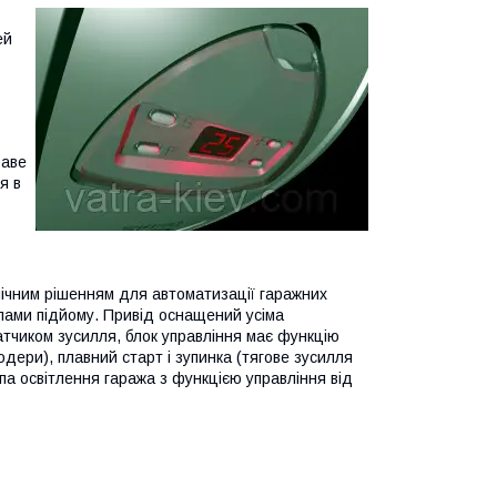
ей
раве
я в
мічним рішенням для автоматизації гаражних
ипами підйому. Привід оснащений усіма
тчиком зусилля, блок управління має функцію
дери), плавний старт і зупинка (тягове зусилля
па освітлення гаража з функцією управління від