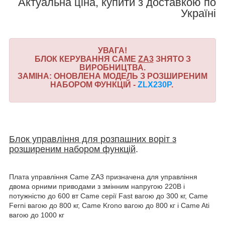
Актуальна ціна, купити з доставкою по
Україні
УВАГА!
БЛОК КЕРУВАННЯ CAME
ZA3
ЗНЯТО З
ВИРОБНИЦТВА.
ЗАМІНА: ОНОВЛЕНА МОДЕЛЬ З РОЗШИРЕНИМ
НАБОРОМ ФУНКЦІЙ -
ZLX230P
.
Блок управління для
розпашних
воріт
з
розширеним набором функцій
.
Плата управління Came ZA3 призначена для управління
двома орними приводами з змінним напругою 220В і
потужністю до 600 вт Came серії Fast вагою до 300 кг, Came
Ferni вагою до 800 кг, Came Krono вагою до 800 кг і Came Ati
вагою до 1000 кг