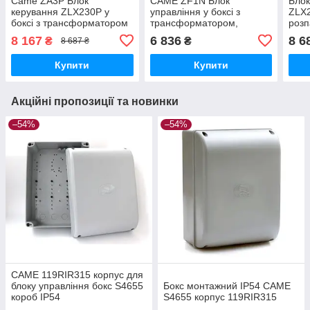
Came ZA3P Блок
CAME ZF1N Блок
Блок
керування ZLX230P у
управління у боксі з
ZLX2
боксі з трансформатором
трансформатором,
розп
контролер для розпашних
контролер для розпашних
ZA3
8 167
6 836
8 6
₴
₴
8 687 ₴
воріт
воріт
Купити
Купити
Акційні пропозиції та новинки
–54%
–54%
CAME 119RIR315 корпус для
блоку управління бокс S4655
Бокс монтажний IP54 CAME
короб IP54
S4655 корпус 119RIR315