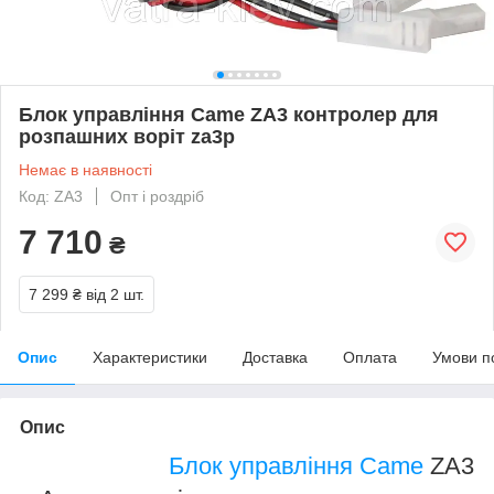
Блок управління Came ZA3 контролер для
розпашних воріт za3p
Немає в наявності
Код: ZA3
Опт і роздріб
7 710
₴
7 299 ₴
від 2 шт.
Опис
Характеристики
Доставка
Оплата
Умови п
Опис
Блок управління Came
ZA3