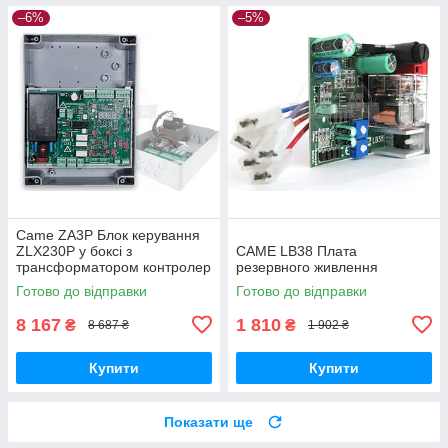
–6%
–5%
Came ZA3P Блок керування
ZLX230P у боксі з
CAME LB38 Плата
трансформатором контролер
резервного живлення
для розпашних воріт
Готово до відправки
Готово до відправки
8 167
1 810
₴
₴
8 687 ₴
1 902 ₴
Купити
Купити
Показати ще