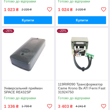
Готово до відправки
Готово до відправки
1 023
1 024
₴
₴
2 220 ₴
2 220 ₴
Купити
Купити
–26%
–20%
119RIR090 Трансформатор
Універсальний приймач
Came Krono Bx ATI Ferni Fast
SPACE RE432SP
31924750
Готово до відправки
Готово до відправки
1 336
3 403
₴
₴
1 799 ₴
4 241 ₴