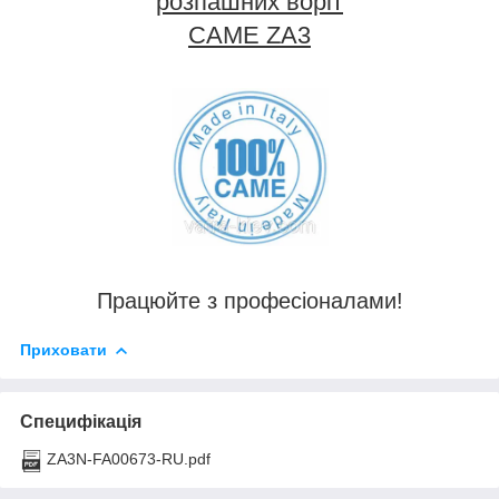
розпашних
воріт
CAME Z
A3
Працюйте з професіоналами!
Приховати
Специфікація
ZA3N-FA00673-RU.pdf