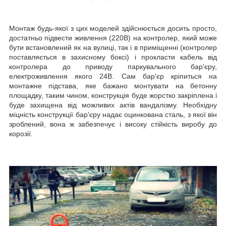
Монтаж будь-якої з цих моделей здійснюється досить просто,
достатньо підвести живлення (220В) на контролер, який може
бути встановлений як на вулиці, так і в приміщенні (контролер
поставляється в захисному боксі) і прокласти кабель від
контролера до приводу паркувального бар'єру,
електроживлення якого 24В. Сам бар'єр кріпиться на
монтажне підстава, яке бажано монтувати на бетонну
площадку, таким чином, конструкція буде жорстко закріплена і
буде захищена від можливих актів вандалізму. Необхідну
міцність конструкції бар'єру надає оцинкована сталь, з якої він
зроблений, вона ж забезпечує і високу стійкість виробу до
корозії.