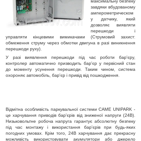
максимальну безпеку
завдяки вбудованому
амперометрическом
у датчику, який
дозволяє виявляти
перешкоди і
управляти кінцевими вимикачами (Струмовий захист:
обмеження струму через обмотки двигуна в разі виникнення
перешкоди руху).
У разі виявлення перешкоди під час роботи бар'єру,
контролер автоматично призводить бар'єр у первісний стан
до моменту усунення перешкоди. Таким чином, система
охороняє автомобіль, бар'єр і привід від пошкодження.
Відмітна особливість паркувальної системи
CAME
UNIPARK
-
це харчування приводів бар'єрів від зниженої напруги (24В).
Низьковольтне робоча напруга гарантує абсолютну безпеку
під час монтажу і використання бар'єрів при будь-яких
погодних умовах. Крім того, 24В харчування дає прекрасну
можливість використовувати акумулятори або джерело