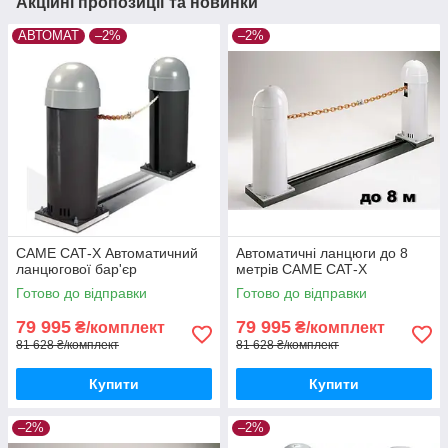
Акційні пропозиції та новинки
АВТОМАТ
–2%
–2%
CAME САТ-X Автоматичний
Автоматичні ланцюги до 8
ланцюгової бар'єр
метрів CAME САТ-X
Готово до відправки
Готово до відправки
79 995
79 995
₴/комплект
₴/комплект
81 628 ₴/комплект
81 628 ₴/комплект
Купити
Купити
–2%
–2%