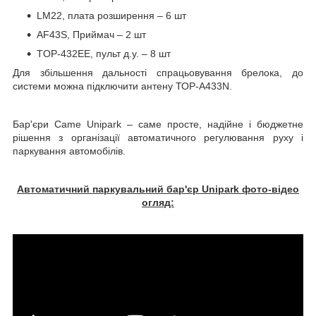
LM22, плата розширення – 6 шт
AF43S, Приймач – 2 шт
TOP-432EE,
пульт
д
.
у
. – 8
шт
Для збільшення дальності спрацьовування брелока, до
системи можна підключити антену ТОР-А433N.
Бар'єри Came Unipark – саме просте, надійне і бюджетне
рішення з організації автоматичного регулювання руху і
паркування автомобілів.
Автоматичний паркувальний бар'єр Unipark фото-відео
огляд: