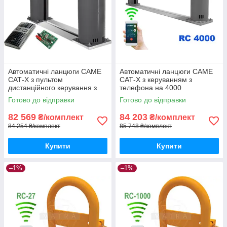
Автоматичні ланцюги CAME
Автоматичні ланцюги CAME
САТ-X з пультом
САТ-X з керуванням з
дистанційного керування з
телефона на 4000
захистом від копіювання
користувачів
Готово до відправки
Готово до відправки
TWIN
82 569
84 203
₴/комплект
₴/комплект
84 254 ₴/комплект
85 748 ₴/комплект
Купити
Купити
–1%
–1%