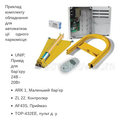
Приклад
комплекту
обладнання
для
автоматиза
ції одного
паркомісця:
UNIP,
Привід
для
бар'єру
24В -
20Вт
ARK 1, Маленький бар'єр
ZL 22, Контролер
AF43S, Приймач
TOP-432EE, пульт д. у.