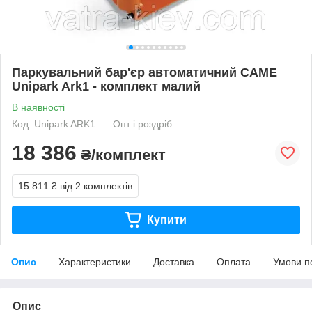
Паркувальний бар'єр автоматичний CAME
Unipark Ark1 - комплект малий
В наявності
Код: Unipark ARK1
Опт і роздріб
18 386
₴/комплект
15 811 ₴
від 2 комплектів
Купити
Опис
Характеристики
Доставка
Оплата
Умови п
Опис