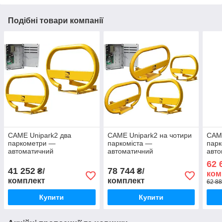
Подібні товари компанії
CAME Unipark2 два
CAME Unipark2 на чотири
CAME
паркометри —
паркоміста —
пар
автоматичний
автоматичний
авто
паркувальний бар'єр,
паркувальний бар'єр,
парк
62 
комплект Unip
комплект Unip
комп
41 252
78 744
₴/
₴/
ком
комплект
комплект
62 88
Купити
Купити