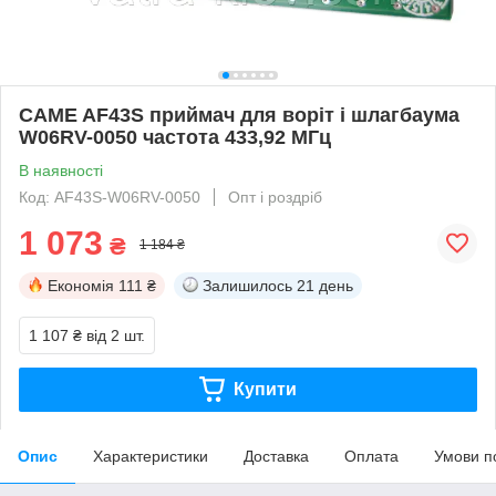
CAME AF43S приймач для воріт і шлагбаума
W06RV-0050 частота 433,92 МГц
В наявності
Код: AF43S-W06RV-0050
Опт і роздріб
1 073
₴
1 184 ₴
Економія
111 ₴
Залишилось
21 день
1 107 ₴
від 2 шт.
Купити
Опис
Характеристики
Доставка
Оплата
Умови п