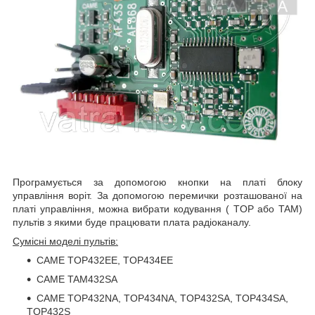
Програмується за допомогою кнопки на платі блоку
управління воріт. За допомогою перемички розташованої на
платі управління, можна вибрати кодування ( TOP або TAM)
пультів з якими буде працювати плата радіоканалу.
Сумісні моделі пультів:
CAME TOP432EE, TOP434EE
CAME TAM432SA
CAME TOP432NA, TOP434NA, TOP432SA, TOP434SA,
TOP432S