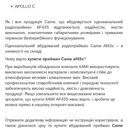
APOLLO C
Як і вся продукція
C
ame, що вбудовується одноканальний
радіоприймач AF43S відрізняються надійністю, якістю
виконання, компактними габаритними розмірами і тривалим
терміном безперебійного функціонування.
Одноканальний вбудований радіоприймач Came Af43s – в
наявності на складі.
Чому варто
купити приймач Came af43s
?
При виробництві обладнання компанія КАМІ використовують
виключно високоякісні матеріали і комплектуючі стійкі до
атмосферних впливів і кліматичних змін. Високий
професіоналізм співробітників компанії і передові технології
забезпечують високу надійність, якість і довговічність
продукції. Якщо узагальнити все вищесказане можна
зрозуміти, що купити КАМІ AF43S явно варто, і зробити це
можна прямо в нашому інтернет-магазині.
Отримати додаткову інформацію чи інструкцію користувача, а
також дізнатися ціну та купити вбудований приймач
Came