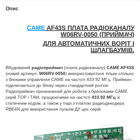
Опис
CAME
AF43S
ПЛАТА РАДІОКАНАЛУ
W06RV-0050 (ПРИЙМАЧ)
ДЛЯ АВТОМАТИЧНИХ ВОРІТ І
ШЛАГБАУМІВ.
Вбудований
радіоприймач
(плата радіоканалу)
CAME AF43S
(
новий артикул:
W06RV-0050
) використовується тільки спільно
з блоками управління CAME на частоті
433.92 МГц
. Приймач
підключається до блоку через стандартний роз'єм.
Радіоприймач призначений для роботи з брелоками CAME
серій TOP і TAM, працюючими на частоті
433.92 МГц
зі
статичним кодом, а також у парі з платою радиодекодера
RBE4N для використання пультів ДУ цих серій.