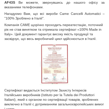
AF43S
Ви можете, звернувшись до нашого офісу за
вказаними телефонами.
Нагадуємо Вам, що всі вироби Came Cancelli Automatici –
"100% Зроблено в Італії".
Компанія CAME щорічно проходить переатестацію, поточний
рік не став винятком та отримала сертифікат «100% Made in
Italy». Цей документ гарантує високу якість продукції та
засвідчує, що весь виробничий цикл здійснюється в Італії.
Сертифікат видається Інститутом Захисту Інтересів
Італійських виробників (Istituto per la Tutela dei Produttori
Italiani), який є органом по сертифікації товарів, зроблених
виключно в Італії c дотриманням загальноєвропейських вимог
і норм.