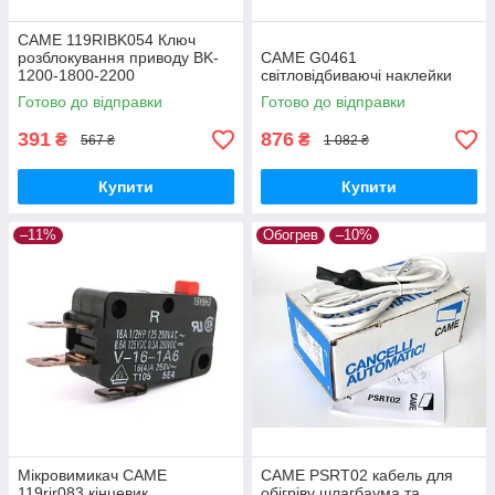
CAME 119RIBK054 Ключ
розблокування приводу BK-
CAME G0461
1200-1800-2200
світловідбиваючі наклейки
Готово до відправки
Готово до відправки
391
876
₴
₴
567 ₴
1 082 ₴
Купити
Купити
–11%
Обогрев
–10%
Мікровимикач CAME
CAME PSRT02 кабель для
119rir083 кінцевик
обігріву шлагбаума та