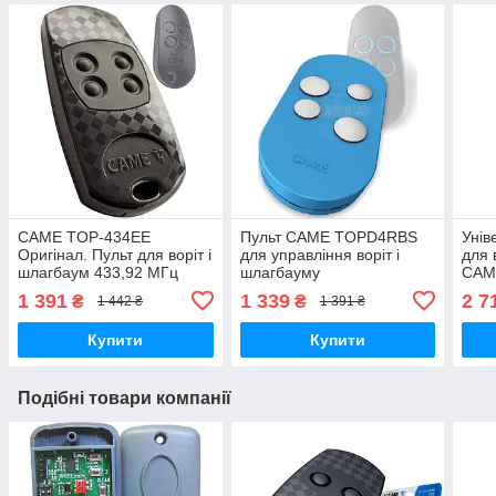
CAME TOP-434EE
Пульт CAME TOPD4RBS
Унів
Оригінал. Пульт для воріт і
для управління воріт і
для 
шлагбаум 433,92 МГц
шлагбауму
CAM
433,
1 391
1 339
2 7
₴
₴
1 442 ₴
1 391 ₴
Купити
Купити
Подібні товари компанії