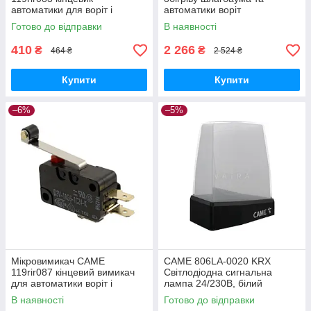
автоматики для воріт і
автоматики воріт
шлагбаум
Готово до відправки
В наявності
410
2 266
₴
₴
464 ₴
2 524 ₴
Купити
Купити
–6%
–5%
Мікровимикач CAME
CAME 806LA-0020 KRX
119rir087 кінцевий вимикач
Світлодіодна сигнальна
для автоматики воріт і
лампа 24/230В, білий
шлагбауму
плафон, антена, KRX1FXSW
В наявності
Готово до відправки