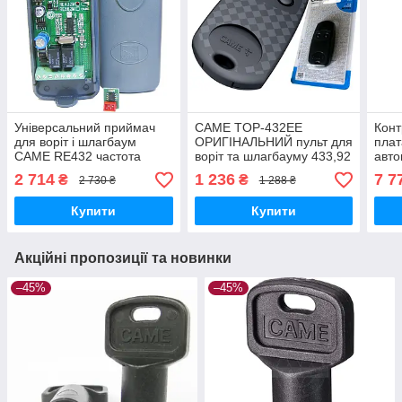
Універсальний приймач
CAME TOP-432EE
Кон
для воріт і шлагбаум
ОРИГІНАЛЬНИЙ пульт для
плат
CAME RE432 частота
воріт та шлагбауму 433,92
авто
433,92 МГц
МГц TOP42FGN Заміна
відк
2 714
1 236
7 7
₴
₴
2 730 ₴
1 288 ₴
для Top-432na і Top-432ev
з п
Купити
Купити
Акційні пропозиції та новинки
–45%
–45%