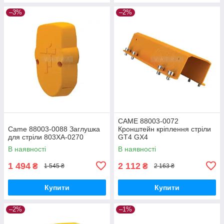
–3%
–2%
CAME 88003-0072
Came 88003-0088 Заглушка
Кронштейн кріплення стріли
для стріли 803XA-0270
GT4 GX4
В наявності
В наявності
1 494
2 112
₴
₴
1 545 ₴
2 163 ₴
Купити
Купити
–2%
–1%