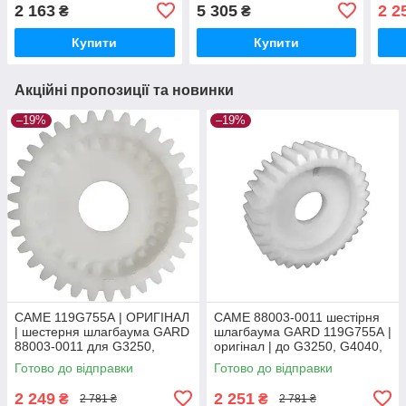
G4000 G3250 G3750
G6500 G5000
ориг
2 163
5 305
2 2
₴
₴
G404
G60
Купити
Купити
Акційні пропозиції та новинки
–19%
–19%
CAME 119G755А | ОРИГІНАЛ
CAME 88003-0011 шестірня
| шестерня шлагбаума GARD
шлагбаума GARD 119G755А |
88003-0011 для G3250,
оригінал | до G3250, G4040,
G4040, G6500, G4000, G6000
G6500, G4000, G6000
Готово до відправки
Готово до відправки
2 249
2 251
₴
₴
2 781 ₴
2 781 ₴