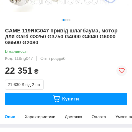
CAME 119RIG047 привід шлагбаума, мотор
для Gard G3250 G3750 G4000 G4040 G6000
G6500 G2080
В наявності
Код: 119rig047
Опт і роздріб
22 351
₴
21 630 ₴
від 2 шт.
Купити
Опис
Характеристики
Доставка
Оплата
Умови п