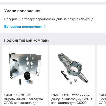
Умови повернення
Повернення товару впродовж 14 днів за рахунок покупця
Всі умови повернення
Подібні товари компанії
CAME 119RIG040
CAME 119RIG222 важіль
CAM
мікровимикач шлагбаума
двигуна шлагбауму GARD
шест
GARD запчастина для
запчастина для G6000
GAR