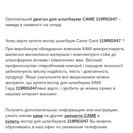
Оригінальний
двигун для шлагбауми
CAME
119
RIG047
–
завжди в наявності на складі.
Чому варто купити мотор шлагбаум Came Gard
119RIG047
?
При виробництві обладнання компанія КАМІ використовують
виключно високоякісні матеріали і комплектуючі стійкі до
атмосферних впливів і кліматичних змін. Високий
професіоналізм співробітників компанії і передові технології
забезпечують високу надійність, якість і довговічність
продукції. Якщо узагальнити все вищесказане можна
зрозуміти, що купити мотор для шлагбаума КАМІ
Гард
119RIG047
явно варто, і зробити це можна прямо в
нашому інтернет-магазині.
Получить дополнительную информацию или инструкцию,
узнать какова
цена
на другие
запчасти CAME
и
купить
мотор для шлагбаумов
119RIG047
Вы можете,
обратившись в наш офис по указанным телефонам.