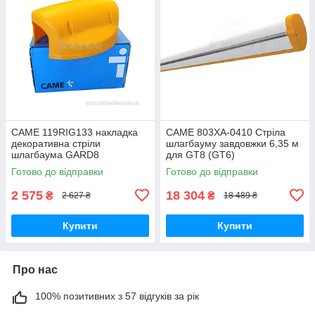
CAME 119RIG133 накладка
CAME 803XA-0410 Стріла
декоративна стріли
шлагбауму завдовжки 6,35 м
шлагбаума GARD8
для GT8 (GT6)
запчастина для шлагбаума
Готово до відправки
Готово до відправки
2 575
18 304
₴
₴
2 627 ₴
18 489 ₴
Купити
Купити
Про нас
100% позитивних з 57 відгуків за рік