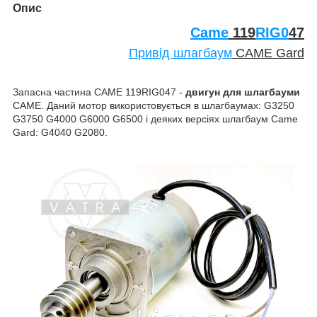
Опис
Came
119
RIG0
47
Привід шлагбаум
CAME Gard
Запасна частина CAME 119RIG047 -
двигун для шлагбауми
CAME. Даний мотор використовується в шлагбаумах: G3250
G3750 G4000 G6000 G6500 і деяких версіях шлагбаум Came
Gard: G4040 G2080.