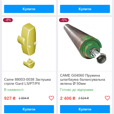
Купити
Купити
–8%
–5%
CAME G04060 Пружина
Came 88003-0038 Заглушка
шлагбаума балансувальна
стріли Gard LS/PT/PX
зелена Ø 50мм
В наявності
Готово до відправки
927
2 406
₴
₴
1 004 ₴
2 524 ₴
Купити
Купити