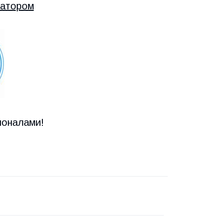
матором
ионалами!