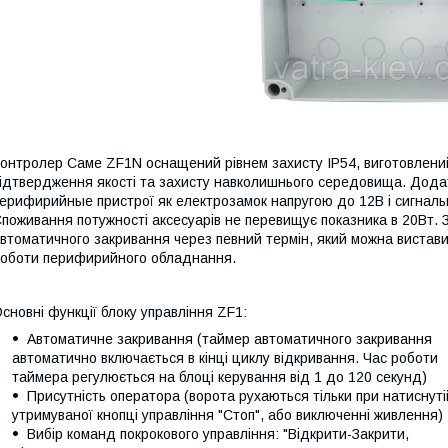
онтролер Саме ZF1N оснащений рівнем захисту IP54, виготовлений 
ідтвердження якості та захисту навколишнього середовища. Додат
ерифирийные пристрої як електрозамок напругою до 12В і сигналь
поживання потужності аксесуарів не перевищує показника в 20Вт.
втоматичного закривання через певний термін, який можна виставит
оботи перифирийного обладнання.
сновні функції блоку управління ZF1:
Автоматичне закривання (таймер автоматичного закривання
автоматично включається в кінці циклу відкривання. Час роботи
таймера регулюється на блоці керування від 1 до 120 секунд)
Присутність оператора (ворота рухаються тільки при натиснутій
утримуваної кнопці управління "Стоп", або виключенні живлення)
Вибір команд покрокового управління: "Відкрити-Закрити,