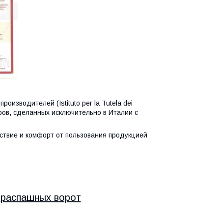
зводителей (Istituto per la Tutela dei
варов, сделанных исключительно в Италии c
ствие и комфорт от пользования продукцией
й
распашных
ворот