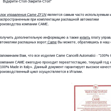
Відкрити-Стоп-Закрити-Стоп"
лок управления Came ZF1N
является самым часто используемым 
аспространенным при комплектации распашной автоматики
роизводства компании CAME.
олучить дополнительную информацию а также
купить
плату упра
втоматики распашных ворот
Came
Вы можете, обратившись в наш 
апоминаем Вам, что все изделия Came Cancelli Automatici - "100%
омпания CAME ежегодно проходит переаттестацию, текущий год н
100% Made in Italy». Данный документ гарантирует высокое качест
роизводственный цикл осуществляется в Италии.