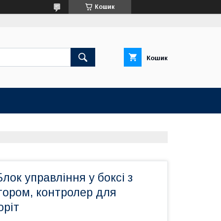
Кошик
Кошик
ок управління у боксі з
ором, контролер для
оріт