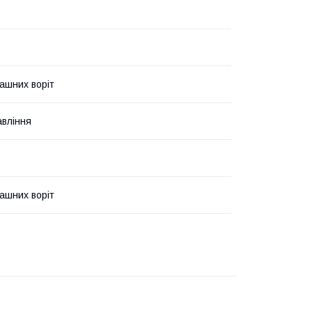
ашних воріт
авління
ашних воріт