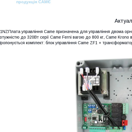
продукція САМЄ
Актуал
1NZПлата управління Came призначена для управління двома орни
отужністю до 320Вт серії Came Ferni вагою до 800 кг, Came Krono ва
ропонується комплект: блок управління Came ZF1 + трансформатор