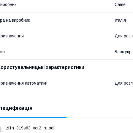
иробник
Came
раїна виробник
Італія
ризначення
Для розп
ип
Блок упр
Користувальницькі характеристики
ризначення автоматики
Для розп
пецифікація
zf1n_319s63_ver2_ru.pdf