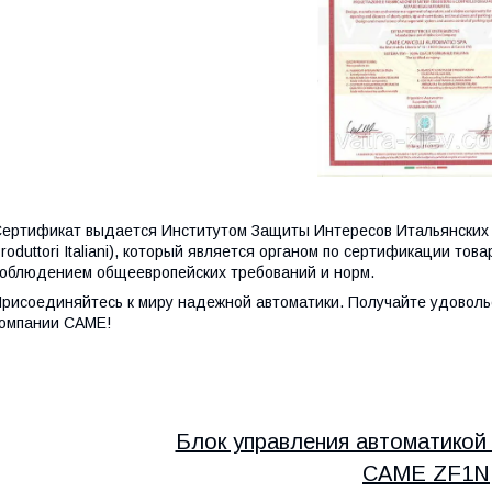
ертификат выдается Институтом Защиты Интересов Итальянских прои
roduttori Italiani), который является органом по сертификации то
облюдением общеевропейских требований и норм.
рисоединяйтесь к миру надежной автоматики. Получайте удоволь
омпании CAME!
Блок управления автоматико
CAME ZF1N