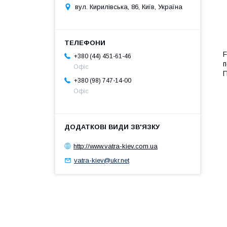
вул. Кирилівська, 86, Київ, Україна
F
+380 (44) 451-61-46
п
Офіс
П
+380 (98) 747-14-00
Офіс
http://www.vatra-kiev.com.ua
vatra-kiev@ukr.net