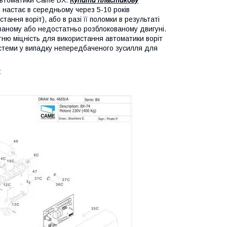
 автоматики Came BX.
Купити пластикову
 настає в середньому через 5-10 років
тання воріт), або в разі її поломки в результаті
ованому або недостатньо розблокованому двигуні.
тню міцність для використання автоматики воріт
 системи у випадку непередбаченого зусилля для
: