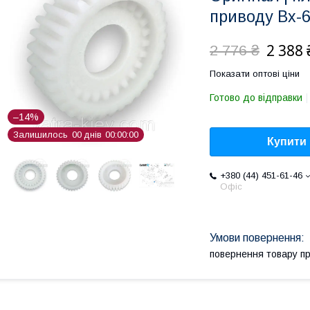
приводу Bx-64
2 388 
2 776 ₴
Показати оптові ціни
Готово до відправки
–14%
Залишилось
0
0
днів
0
0
0
0
0
0
Купити
+380 (44) 451-61-46
Офіс
повернення товару п