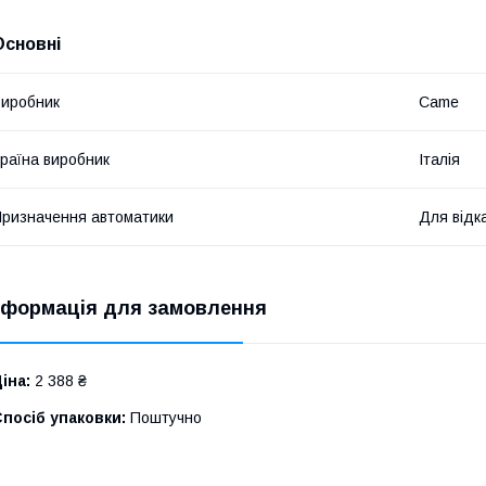
Основні
иробник
Came
раїна виробник
Італія
ризначення автоматики
Для відк
нформація для замовлення
іна:
2 388 ₴
посіб упаковки:
Поштучно