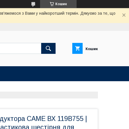
Кошик
 зв'яжемося з Вами у найкоротший термін. Дякуємо за те, що
Кошик
дуктора CAME ВХ 119B755 |
ластикова шестірня для