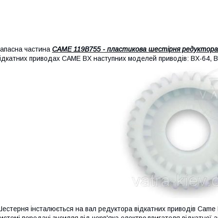
апасна частина
CAME 119B755 - пластикова шестірня редуктора
ідкатних приводах CAME BX наступних моделей приводів: BX-64, BX
естерня інсталюється на вал редуктора відкатних приводів Came B