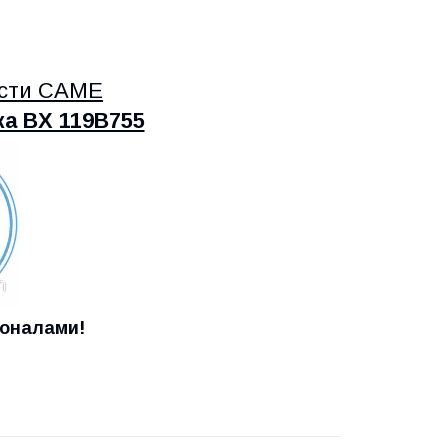
асти CAME
а BX 119B755
ионалами!