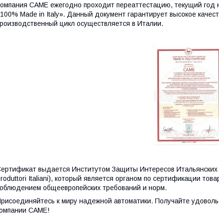
омпания CAME ежегодно проходит переаттестацию, текущий год н
100% Made in Italy». Данный документ гарантирует высокое качест
роизводственный цикл осуществляется в Италии.
ертификат выдается Институтом Защиты Интересов Итальянских прои
roduttori Italiani), который является органом по сертификации то
облюдением общеевропейских требований и норм.
рисоединяйтесь к миру надежной автоматики. Получайте удоволь
омпании CAME!