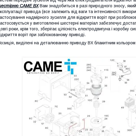
истемі передачі зусилля від черв'яка електродвигателя відкатної
шестірню CAME BX
Вам знадобиться в разі природного зносу, який
ксплуатації привода (все залежить від ваги та інтенсивності викорис
астосування надмірного зусилля для відкриття воріт при розблок
астосовується у виготовленні шестерні матеріал забезпечує доста
овгі роки, крім того, зберігає цілісність електродвигуна і коробку
ідкриття воріт при заблокованому приводі.
озиція, виділені на деталюванню приводу BX блакитним кольором