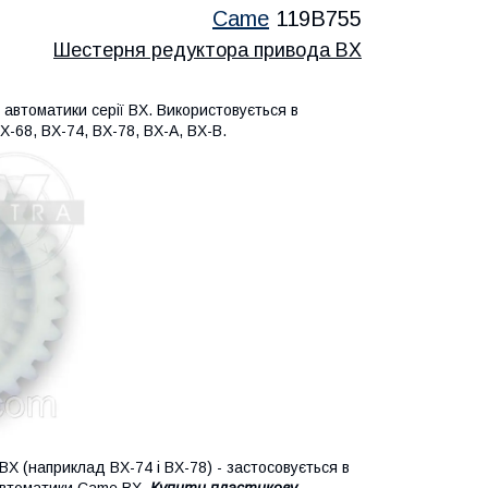
Came
119B755
Шестерня редуктора привода BX
автоматики серії BX. Використовується в
-68, BX-74, BX-78, BX-A, BX-B.
X (наприклад BX-74 і BX-78) - застосовується в