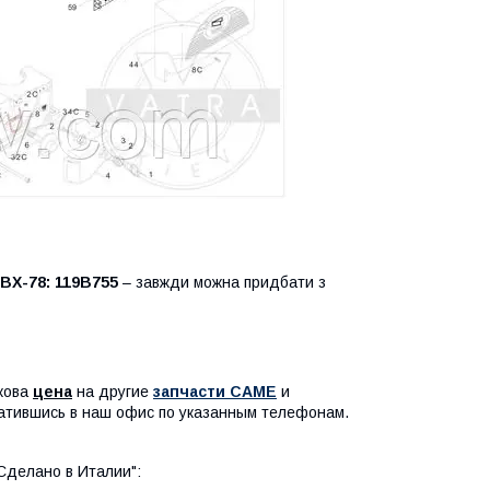
BX-78:
119B755
– завжди можна придбати з
кова
цена
на другие
запчасти CAME
и
атившись в наш офис по указанным телефонам.
 Сделано в Италии":