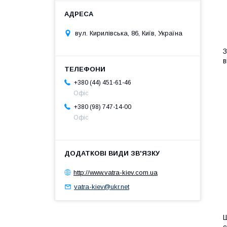
вул. Кирилівська, 86, Київ, Україна
З
в
+380 (44) 451-61-46
Офіс
+380 (98) 747-14-00
Офіс
http://www.vatra-kiev.com.ua
vatra-kiev@ukr.net
Ш