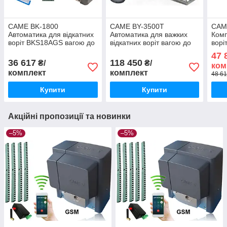
CAME BK-1800
CAME BY-3500T
CAM
Автоматика для відкатних
Автоматика для важких
Комп
воріт BKS18AGS вагою до
відкатних воріт вагою до
ворі
1800 кг 801MS-0090
3500 кг
кг, 
47 
36 617
118 450
₴/
₴/
ком
комплект
комплект
48 61
Купити
Купити
Акційні пропозиції та новинки
–5%
–5%