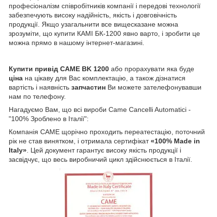
професіоналізм співробітників компанії і передові технології
забезпечують високу надійність, якість і довговічність
продукції. Якщо узагальнити все вищесказане можна
зрозуміти, що купити КАМІ БК-1200 явно варто, і зробити це
можна прямо в нашому інтернет-магазині.
Купити привід CAME BK 1200
або прорахувати яка буде
ціна
на цікаву для Вас комплектацію, а також дізнатися
вартість і наявність
запчастин
Ви можете зателефонувавши
нам по телефону.
Нагадуємо Вам, що всі вироби Came Cancelli Automatici -
"100% Зроблено в Італії":
Компанія CAME щорічно проходить переатестацію, поточний
рік не став винятком, і отримала сертифікат
«100% Made in
Italy»
. Цей документ гарантує високу якість продукції і
засвідчує, що весь виробничий цикл здійснюється в Італії.