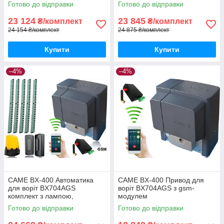
Готово до відправки
Готово до відправки
модулем
gsm-модулем
23 124
23 845
₴/комплект
₴/комплект
24 154 ₴/комплект
24 875 ₴/комплект
Купити
Купити
–4%
–4%
CAME BX-400 Автоматика
CAME BX-400 Привод для
для воріт BX704AGS
воріт BX704AGS з gsm-
комплект з лампою,
модулем
фотоелементами, 5м рейки і
Готово до відправки
Готово до відправки
gsm-модулем