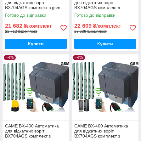
для відкатних воріт
для відкатних воріт
BX704AGS комплект з gsm-
BX704AGS комплект з
модулем та 6м рейки
лампою, 5м рейки і gsm-
Готово до відправки
Готово до відправки
модулем
21 682
22 609
₴/комплект
₴/комплект
22 712 ₴/комплект
23 639 ₴/комплект
Купити
Купити
–4%
–4%
CAME BX-400 Автоматика
CAME BX-400 Автоматика
для відкатних воріт
для відкатних воріт
BX704AGS комплект з
BX704AGS комплект з
лампою, 6м рейки і gsm-
фотоелементами, 6м рейки і