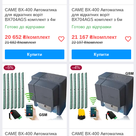
CAME BX-400 Автоматика
CAME BX-400 Автоматика
для відкатних воріт
для відкатних воріт
BX704AGS комплект з 4м
BX704AGS комплект з 6м
рейки і gsm-модулем
рейки і gsm-модулем
Готово до відправки
Готово до відправки
20 652
21 167
₴/комплект
₴/комплект
21 682 ₴/комплект
22 197 ₴/комплект
Купити
Купити
–5%
–4%
CAME BX-400 Автоматика
CAME BX-400 Автоматика