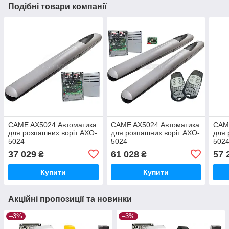
Подібні товари компанії
CAME AX5024 Автоматика
CAME AX5024 Автоматика
CAM
для розпашних воріт AXO-
для розпашних воріт AXO-
для 
5024
5024
502
37 029
61 028
57 
₴
₴
Купити
Купити
Акційні пропозиції та новинки
–3%
–3%