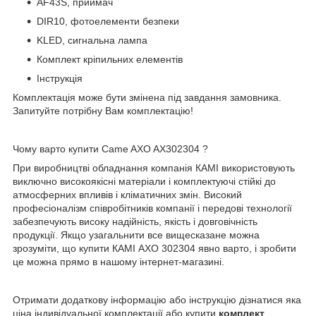
AF43S, приймач
DIR10, фотоелементи безпеки
KLED, сигнальна лампа
Комплект кріпильних елементів
Інструкція
Комплектація може бути змінена під завдання замовника.
Запитуйте потрібну Вам комплектацію!
Чому варто купити Came AXO AX302304 ?
При виробництві обладнання компанія КАМІ використовують
виключно високоякісні матеріали і комплектуючі стійкі до
атмосферних впливів і кліматичних змін. Високий
професіоналізм співробітників компанії і передові технології
забезпечують високу надійність, якість і довговічність
продукції. Якщо узагальнити все вищесказане можна
зрозуміти, що купити КАМІ AXO 302304 явно варто, і зробити
це можна прямо в нашому інтернет-магазині.
Отримати додаткову інформацію або інструкцію дізнатися яка
ціна індивідуальної комплектації або купити
комплект