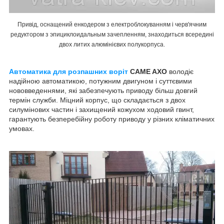
Привід, оснащений енкодером з електроблокуванням і черв'ячним
редуктором з эпициклоидальным зачепленням, знаходиться всередині
двох литих алюмінієвих полукорпуса.
Автоматика для розпашних воріт
CAME AXO
володіє
надійною автоматикою, потужним двигуном і суттєвими
нововведеннями, які забезпечують приводу більш довгий
термін служби. Міцний корпус, що складається з двох
силумінових частин і захищений кожухом ходовий гвинт,
гарантують безперебійну роботу приводу у різних кліматичних
умовах.