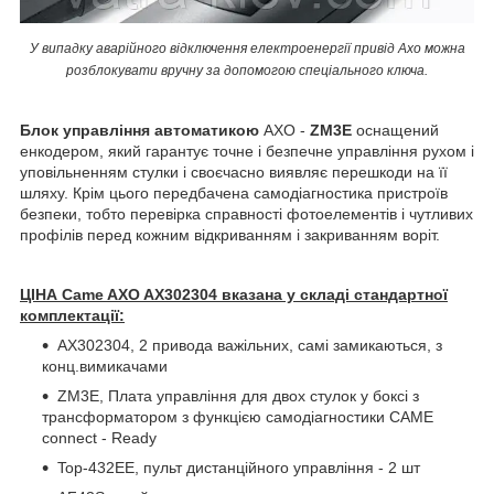
У випадку аварійного відключення електроенергії привід Axo можна
розблокувати вручну за допомогою спеціального ключа.
Блок управління автоматикою
AXO -
ZM3E
оснащений
енкодером, який гарантує точне і безпечне управління рухом і
уповільненням стулки і своєчасно виявляє перешкоди на її
шляху. Крім цього передбачена самодіагностика пристроїв
безпеки, тобто перевірка справності фотоелементів і чутливих
профілів перед кожним відкриванням і закриванням воріт.
ЦІНА Came AXO AX302304 вказана у складі стандартної
комплектації:
AX302304, 2 привода важільних, самі замикаються, з
конц.вимикачами
ZM3E, Плата управління для двох стулок у боксі з
трансформатором з функцією самодіагностики CAME
connect - Ready
Top-432EE, пульт дистанційного управління - 2 шт