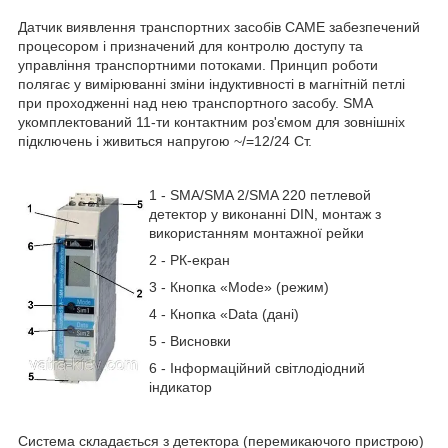
Датчик виявлення транспортних засобів CAME забезпечений
процесором і призначений для контролю доступу та
управління транспортними потоками. Принцип роботи
полягає у вимірюванні зміни індуктивності в магнітній петлі
при проходженні над нею транспортного засобу. SMA
укомплектований 11-ти контактним роз'ємом для зовнішніх
підключень і живиться напругою ~/=12/24 Ст.
1 - SMA/SMA 2/SMA 220 пе
тлевой
детектор у виконанні DIN, монтаж з
використанням монтажної рейки
2 - РК-екран
3 - Кнопка «Mode» (режим)
4 - Кнопка «Data (дані)
5 - Висновки
6 - Інформаційний світлодіодний
індикатор
Система складається з детектора (перемикаючого пристрою)