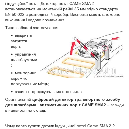
і індукційної петлі. Детектор петлі CAME SMA 2
встановлюється на монтажній рейці 35 мм згідно стандарту
EN 50 022 в розподільній коробці. Висновки мають штекерне
виконання і кодове позначення.
Типові області застосування:
відкриття і
закриття
воріт;
управління
шлагбаумами
;
моніторинг
окремих
паркувальних місць;
захист огороджувальних стовпчиків.
Оригінальний
цифровий детектор транспортного засобу
для
шлагбаума і автоматичних воріт CAME SMA2
– завжди
в наявності на складі.
Чому варто купити датчик індукційної петлі Came SMA 2
?