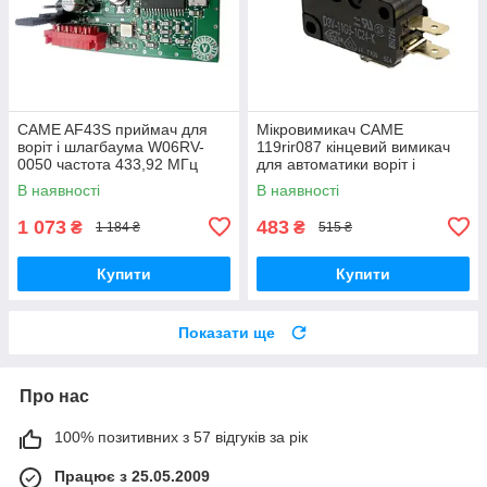
CAME AF43S приймач для
Мікровимикач CAME
воріт і шлагбаума W06RV-
119rir087 кінцевий вимикач
0050 частота 433,92 МГц
для автоматики воріт і
шлагбауму
В наявності
В наявності
1 073
483
₴
₴
1 184 ₴
515 ₴
Купити
Купити
Показати ще
Про нас
100% позитивних з 57 відгуків за рік
Працює з 25.05.2009