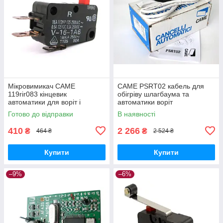
Мікровимикач CAME
CAME PSRT02 кабель для
119rir083 кінцевик
обігріву шлагбаума та
автоматики для воріт і
автоматики воріт
шлагбаум
Готово до відправки
В наявності
410
2 266
₴
₴
464 ₴
2 524 ₴
Купити
Купити
–9%
–6%