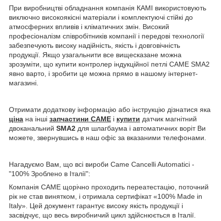
При виробництві обладнання компанія КАМІ використовують
виключно високоякісні матеріали і комплектуючі стійкі до
атмосферних впливів і кліматичних змін. Високий
професіоналізм співробітників компанії і передові технології
забезпечують високу надійність, якість і довговічність
продукції. Якщо узагальнити все вищесказане можна
зрозуміти, що купити контролер індукційної петлі CAME SMA2
явно варто, і зробити це можна прямо в нашому інтернет-
магазині.
Отримати додаткову інформацію або інструкцію дізнатися яка
ціна
на інші
запчастини CAME
і
купити
датчик магнітний
двоканальний
SMA2
для шлагбаума і автоматичних воріт Ви
можете, звернувшись в наш офіс за вказаними телефонами.
Нагадуємо Вам, що всі вироби Came Cancelli Automatici -
"100% Зроблено в Італії":
Компанія CAME щорічно проходить переатестацію, поточний
рік не став винятком, і отримала сертифікат «100% Made in
Italy». Цей документ гарантує високу якість продукції і
засвідчує, що весь виробничий цикл здійснюється в Італії.