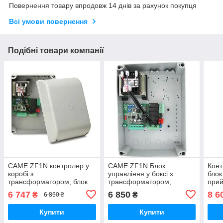
Повернення товару впродовж 14 днів за рахунок покупця
Всі умови повернення
Подібні товари компанії
CAME ZF1N контролер у
CAME ZF1N Блок
Кон
коробі з
управління у боксі з
блок
трансформатором, блок
трансформатором,
прий
керування для
контролер для розпашних
пул
6 747
6 850
8 6
₴
₴
6 850 ₴
двостулкових воріт
воріт
Купити
Купити