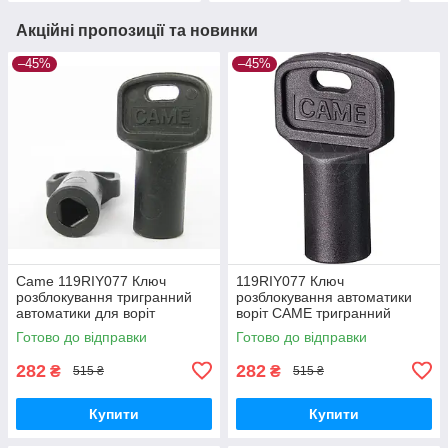
Акційні пропозиції та новинки
–45%
–45%
Came 119RIY077 Ключ
119RIY077 Ключ
розблокування тригранний
розблокування автоматики
автоматики для воріт
воріт CAME тригранний
Готово до відправки
Готово до відправки
282
282
₴
₴
515 ₴
515 ₴
Купити
Купити