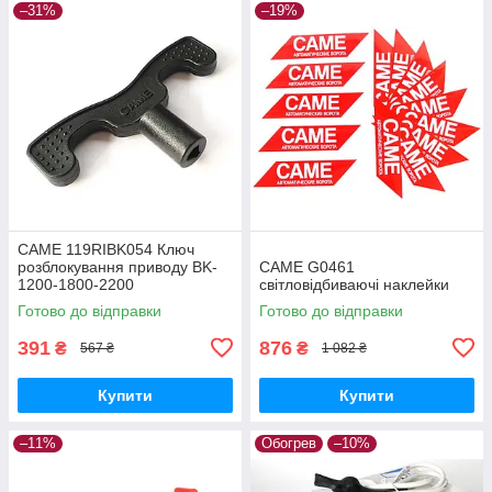
–31%
–19%
CAME 119RIBK054 Ключ
розблокування приводу BK-
CAME G0461
1200-1800-2200
світловідбиваючі наклейки
Готово до відправки
Готово до відправки
391
876
₴
₴
567 ₴
1 082 ₴
Купити
Купити
–11%
Обогрев
–10%