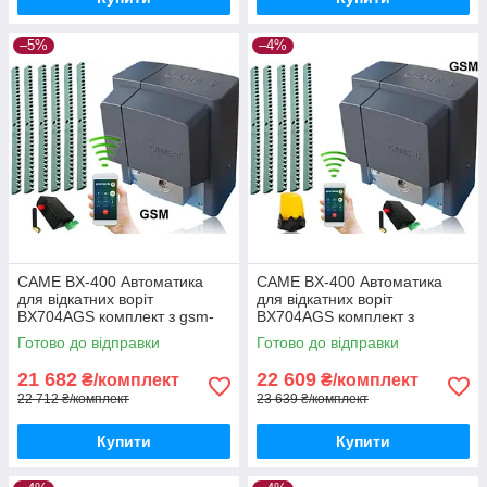
–5%
–4%
CAME BX-400 Автоматика
CAME BX-400 Автоматика
для відкатних воріт
для відкатних воріт
BX704AGS комплект з gsm-
BX704AGS комплект з
модулем та 6м рейки
лампою, 5м рейки і gsm-
Готово до відправки
Готово до відправки
модулем
21 682
22 609
₴/комплект
₴/комплект
22 712 ₴/комплект
23 639 ₴/комплект
Купити
Купити