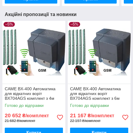
Акційні пропозиції та новинки
–5%
–5%
CAME BX-400 Автоматика
CAME BX-400 Автоматика
для відкатних воріт
для відкатних воріт
BX704AGS комплект з 4м
BX704AGS комплект з 6м
рейки і gsm-модулем
рейки і gsm-модулем
Готово до відправки
Готово до відправки
20 652
21 167
₴/комплект
₴/комплект
21 682 ₴/комплект
22 197 ₴/комплект
Купити
Купити