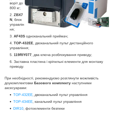
воріт до
800 кг;
ZBX7
N
, блок
управлін
ня;
AF43S
одноканальний приймач;
TOP-432EE
, двоканальний пульт дистанційного
управління;
119RIY077
, два ключа розблокування приводу;
Заставна пластина і кріпильні елементи для монтажу
приводу.
При необхідності, рекомендуємо розглянути можливість
доукомплектовки
Базового комплекту
наступними
аксесуарами:
TOP-432EE
, двоканальний пульт управління
TOP-434EE
, канальний пульт управління
DIR10
, фотоелементи безпеки