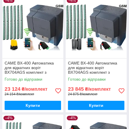
–4%
–4%
CAME BX-400 Автоматика
CAME BX-400 Автоматика
для відкатних воріт
для відкатних воріт
BX704AGS комплект з
BX704AGS комплект з
лампою, 6м рейки і gsm-
фотоелементами, 6м рейки і
Готово до відправки
Готово до відправки
модулем
gsm-модулем
23 124
23 845
₴/комплект
₴/комплект
24 154 ₴/комплект
24 875 ₴/комплект
Купити
Купити
–4%
–4%