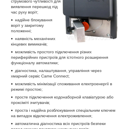
струмового чутливості для
виявлення перешкод під
час руху воріт;
надійне блокування
воріт у закритому
положенні;
наявність механічних
кінцевих вимикачів;
можливість простого підключення різних
периферійних пристроїв для істотного розширення
функціоналу автоматики;
діагностика, налаштування, управління через
хмарний сервіс Came Connect;
можливість мінімізації споживання електроенергії в
режимі простою;
просте підключення кодонаборной клавіатурою або
проксіміті зчитувачів;
проста і надійна розблокування спеціальним ключем
на випадок відключення електроживлення;
автоматична діагностика всіх пристроїв безпеки
перед кожним початком циклу руху воріт;