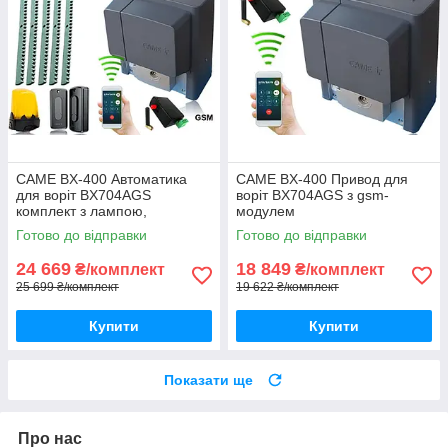
CAME BX-400 Автоматика
CAME BX-400 Привод для
для воріт BX704AGS
воріт BX704AGS з gsm-
комплект з лампою,
модулем
фотоелементами, 5м рейки і
Готово до відправки
Готово до відправки
gsm-модулем
24 669
18 849
₴/комплект
₴/комплект
25 699 ₴/комплект
19 622 ₴/комплект
Купити
Купити
Показати ще
Про нас