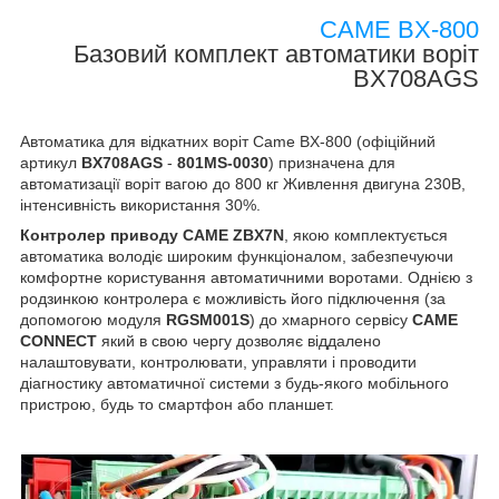
CAME BX-800
Базовий комплект автоматики воріт
BX708AGS
Автоматика для відкатних воріт Came BX-800 (офіційний
артикул
BX708AGS
-
801MS-0030
) призначена для
автоматизації воріт вагою до 800 кг Живлення двигуна 230В,
інтенсивність використання 30%.
Контролер приводу CAME ZBX7N
, якою комплектується
автоматика володіє широким функціоналом, забезпечуючи
комфортне користування автоматичними воротами. Однією з
родзинкою контролера є можливість його підключення (за
допомогою модуля
RGSM001S
) до хмарного сервісу
CAME
CONNECT
який в свою чергу дозволяє віддалено
налаштовувати, контролювати, управляти і проводити
діагностику автоматичної системи з будь-якого мобільного
пристрою, будь то смартфон або планшет.