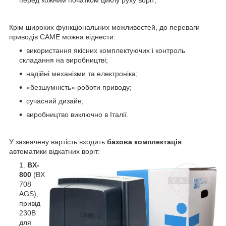
Крім широких функціональних можливостей, до переваги
приводів CAME можна віднести:
використання якісних комплектуючих і контроль
складання на виробництві;
надійні механізми та електроніка;
«безшумність» роботи приводу;
сучасний дизайн;
виробництво виключно в Італії.
У зазначену вартість входить
базова комплектація
автоматики відкатних воріт:
BX-
800
(BX
708
AGS),
привід
230В
для