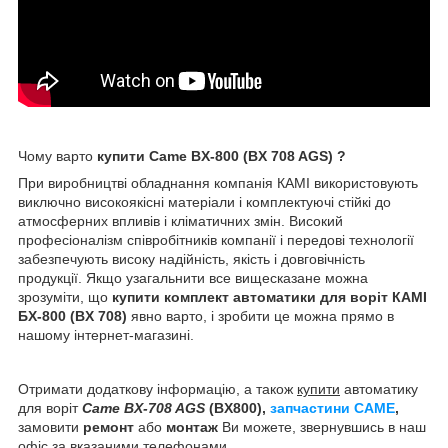
Чому варто
купити
Came BX-800 (BX 708 AGS) ?
При виробництві обладнання компанія КАМІ використовують
виключно високоякісні матеріали і комплектуючі стійкі до
атмосферних впливів і кліматичних змін. Високий
професіоналізм співробітників компанії і передові технології
забезпечують високу надійність, якість і довговічність
продукції. Якщо узагальнити все вищесказане можна
зрозуміти, що
купити комплект автоматики для воріт
КАМІ
БХ-800 (BX 708)
явно варто, і зробити це можна прямо в
нашому інтернет-магазині.
Отримати додаткову інформацію, а також
купити
автоматику
для воріт
Came
BX-708 AGS
(BX800),
запчастини CAME
,
замовити
ремонт
або
монтаж
Ви можете, звернувшись в наш
офіс за вказаними телефонами.