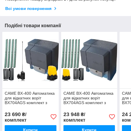
Всі умови повернення
Подібні товари компанії
CAME BX-400 Автоматика
CAME BX-400 Автоматика
CAM
для відкатних воріт
для відкатних воріт
для 
BX704AGS комплект з
BX704AGS комплект з
BX70
лампою,
лампою,
лам
фотоелементами,
фотоелементами та 6м
фот
23 690
23 948
24 
₴/
₴/
антеною та 4м рейки
рейки
анте
комплект
комплект
ком
Купити
Купити