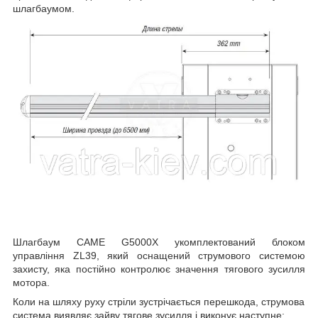
шлагбаумом.
Шлагбаум CAME
G5000X
укомплектований блоком
управління ZL39, який оснащений струмового системою
захисту, яка постійно контролює значення тягового зусилля
мотора.
Коли на шляху руху стріли зустрічається перешкода, струмова
система виявляє зайву тягове зусилля і виконує наступне: