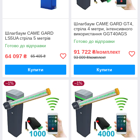
Шлагбаум CAME GARD GT4,
стріла 4 метри, інтенсивного
Шлагбаум CAME GARD
використання GGT40AGS
LS5UA стріла 5 метрів
Готово до відправки
Готово до відправки
91 722
₴/комплект
64 097
₴
65 405 ₴
93 009 ₴/комплект
Купити
Купити
–1%
–1%