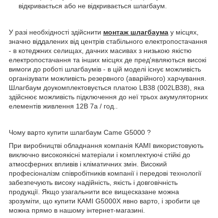
відкривається або не відкривається шлагбаум.
У разі необхідності здійснити
монтаж шлагбаума
у місцях,
значно віддалених від центрів стабільного електропостачання
- в котеджних селищах, дачних масивах з низькою якістю
електропостачання та інших місцях де пред'являються високі
вимоги до роботі шлагбаумів - в цій моделі існує можливість
організувати можливість резервного (аварійного) харчування.
Шлагбаум доукомплектовується платою LB38 (002LB38), яка
здійснює можливість підключення до неї трьох акумуляторних
елементів живлення 12В 7а / год..
Чому варто купити шлагбаум Came G5000 ?
При виробництві обладнання компанія КАМІ використовують
виключно високоякісні матеріали і комплектуючі стійкі до
атмосферних впливів і кліматичних змін. Високий
професіоналізм співробітників компанії і передові технології
забезпечують високу надійність, якість і довговічність
продукції. Якщо узагальнити все вищесказане можна
зрозуміти, що купити КАМІ G5000X явно варто, і зробити це
можна прямо в нашому інтернет-магазині.