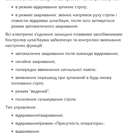
в режимі відкривання зупиняє стрілу;
в режимі закривання: змінює напрямок руху стріли і
повністю відкриває шлагбаум; після чого активується
режим автоматичного закривання.
Всі електричні з'єднання захищені плавкими запобіжниками.
Контролер шлагбаума забезпечує та контролює виконання
наступних функцій:
автоматичне закривання після команди відкривання;
негайне закривання;
попереднє ввімкнення сигнальної лампи;
виявлення перешкод при зупиненій в будь-якому
положенні стрілі;
режим "ведений";
посилення гальмування стріли.
Тип управління:
відкривання/закривання;
відкривання/режим «Присутність оператора»;
відкривання;