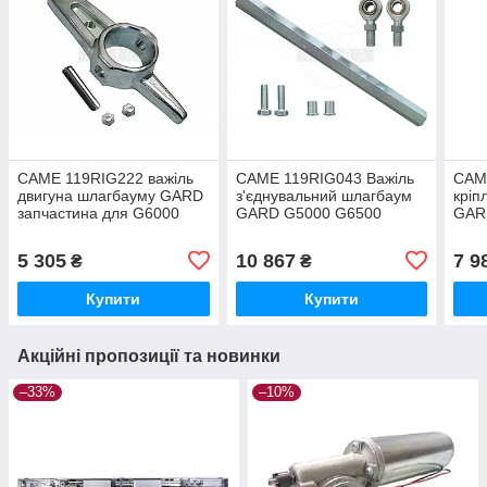
CAME 119RIG222 важіль
CAME 119RIG043 Важіль
CAM
двигуна шлагбауму GARD
з'єднувальний шлагбаум
кріп
запчастина для G6000
GARD G5000 G6500
GAR
G6500 G5000
G6000
запч
шла
5 305
10 867
7 9
₴
₴
Купити
Купити
Акційні пропозиції та новинки
–33%
–10%