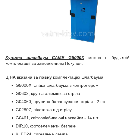
Купити шлагбаум CAME
G5000X
можна в будь-якій
комплектації за замовленням Покупця.
ЦІНА
вказана
за повну
комплектацію шлагбаума:
G5000X, стійка шлагбаума з контролером
G0602, кругла алюмінієва стріла
G04060, пружина балансування стріли - 2 шт
G02807, підставка під стрілу
G0461, світловідбиваючі наклейки - 14 шт
DIR10, фотоелементи безпеки
KLED24, сигнальна лампа