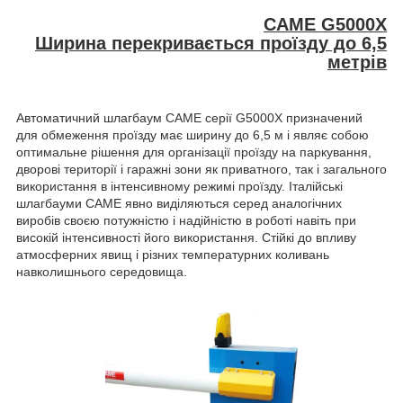
CAME G5000X
Ширина перекривається проїзду до 6,5
метрів
Автоматичний шлагбаум
CAME серії G5000X
призначений
для обмеження проїзду має ширину до 6,5 м і являє собою
оптимальне рішення для організації проїзду на паркування,
дворові території і гаражні зони як приватного, так і загального
використання в інтенсивному режимі проїзду. Італійські
шлагбауми CAME явно виділяються серед аналогічних
виробів своєю потужністю і надійністю в роботі навіть при
високій інтенсивності його використання. Стійкі до впливу
атмосферних явищ і різних температурних коливань
навколишнього середовища.