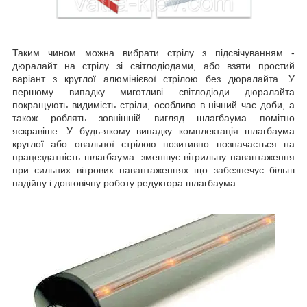
Таким чином можна вибрати стрілу з підсвічуванням -
дюралайт на стрілу зі світлодіодами, або взяти простий
варіант з круглої алюмінієвої стрілою без дюралайта. У
першому випадку миготливі світлодіоди дюралайта
покращують видимість стріли, особливо в нічний час доби, а
також роблять зовнішній вигляд шлагбаума помітно
яскравіше. У будь-якому випадку комплектація шлагбаума
круглої або овальної стрілою позитивно позначається на
працездатність шлагбаума: зменшує вітрильну навантаження
при сильних вітрових навантаженнях що забезпечує більш
надійну і довговічну роботу редуктора шлагбаума.