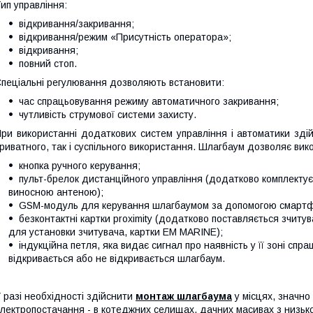
ип управління:
відкривання/закривання;
відкривання/режим «Присутність оператора»;
відкривання;
повний стоп.
пеціальні регулювання дозволяють встановити:
час спрацьовування режиму автоматичного закривання;
чутливість струмової системи захисту.
ри використанні додаткових систем управління і автоматики здій
риватного, так і суспільного використання. Шлагбаум дозволяє вико
кнопка ручного керування;
пульт-брелок дистанційного управління (додатково комплектує
виносною антеною);
GSM-модуль для керування шлагбаумом за допомогою смарт
безконтактні картки proximity (додатково поставляється зчитува
для установки зчитувача, картки EM MARINE);
індукційна петля, яка видає сигнал про наявність у її зоні спр
відкривається або не відкривається шлагбаум.
 разі необхідності здійснити
монтаж шлагбаума
у місцях, значно
лектропостачання - в котеджних селищах, дачних масивах з низьк