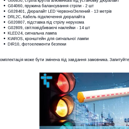
G06850, стріла кругла алюмінієва під установку дюралайт
G04060, пружина балансування стріли - 2 шт
G028401, Дюралайт LED Червоно/Зелений - 13 метрів
DRL2C, Кабель підключення дюралайта
G020807, підставка під стрілу нерухома
G02809, світловідбиваючі наклейки - 14 шт
KLED24, сигнальна лампа
KIAROS, кронштейн для сигнальної лампи
DIR10, фотоелементи безпеки
омплектація може бути змінена під завдання замовника. Запитуйте