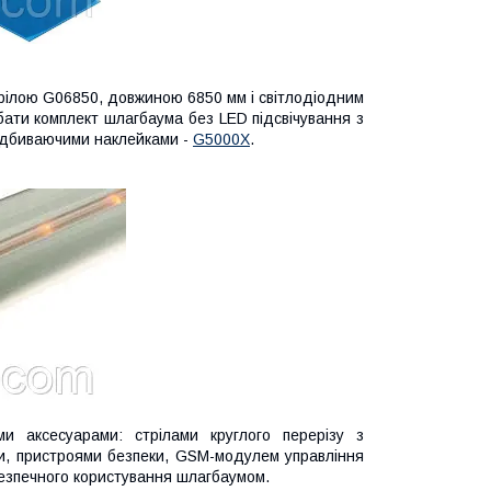
рілою G06850, довжиною 6850 мм і світлодіодним
бати комплект
шлагбаума без LED підсвічування з
овідбиваючими наклейками -
G5000X
.
 аксесуарами: стрілами круглого перерізу з
ми, пристроями безпеки, GSM-модулем управління
безпечного користування шлагбаумом.