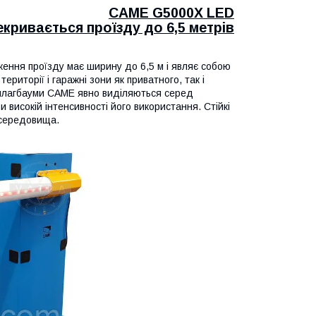
CAME G5000X LED
кривається проїзду до 6,5 метрів
ення проїзду має ширину до 6,5 м і являє собою
ериторії і гаражні зони як приватного, так і
і шлагбауми CAME явно виділяються серед
и високій інтенсивності його використання. Стійкі
 середовища.