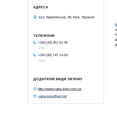
вул. Кирилівська, 86, Київ, Україна
А
о
з
а
+380 (44) 451-61-46
д
Офіс
+380 (98) 747-14-00
Офіс
http://www.vatra-kiev.com.ua
vatra-kiev@ukr.net