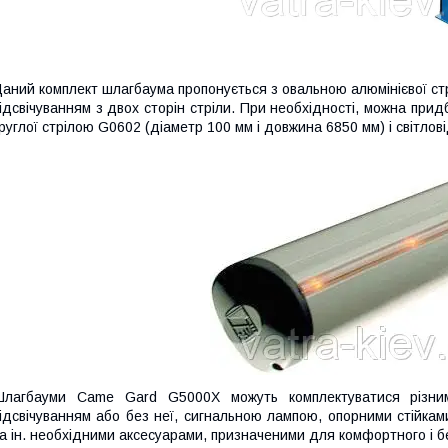
аний комплект шлагбаума пропонується з овальною алюмінієвої ст
ідсвічуванням з двох сторін стріли. При необхідності, можна прид
руглої стрілою G0602 (діаметр 100 мм і довжина 6850 мм) і світл
лагбауми Came Gard G5000X можуть комплектуватися різними
ідсвічуванням або без неї, сигнальною лампою, опорними стійка
а ін. необхідними аксесуарами, призначеними для комфортного і 