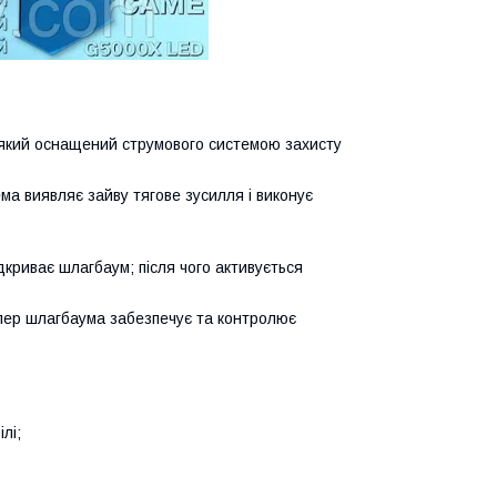
 який оснащений струмового системою захисту
ма виявляє зайву тягове зусилля і виконує
ідкриває шлагбаум; після чого активується
олер шлагбаума забезпечує та контролює
лі;