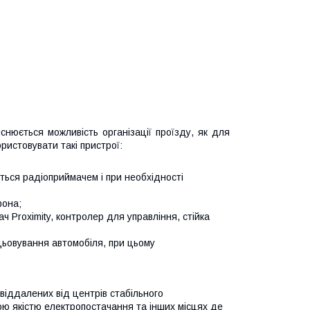
снюється можливість організації проїзду, як для
ристовувати такі пристрої:
ться радіоприймачем і при необхідності
фона;
ч Proximity, контролер для управління, стійка
ацьовування автомобіля, при цьому
 віддалених від центрів стабільного
ою якістю електропостачання та інших місцях де