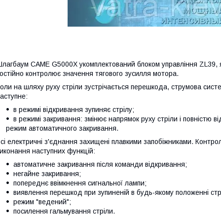
Шлагбаум CAME
G5000X
укомплектований блоком управління ZL39,
остійно контролює значення тягового зусилля мотора.
оли на шляху руху стріли зустрічається перешкода, струмова систе
аступне:
в режимі відкривання зупиняє стрілу;
в режимі закривання: змінює напрямок руху стріли і повністю в
режим автоматичного закривання.
сі електричні з'єднання захищені плавкими запобіжниками. Контр
иконання наступних функцій:
автоматичне закривання після команди відкривання;
негайне закривання;
попереднє ввімкнення сигнальної лампи;
виявлення перешкод при зупиненій в будь-якому положенні стрі
режим "ведений";
посилення гальмування стріли.