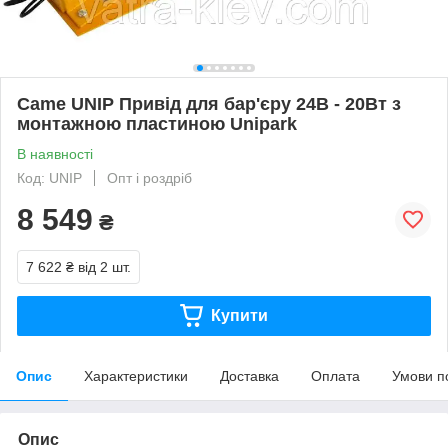
Came UNIP Привід для бар'єру 24В - 20Вт з
монтажною пластиною Unipark
В наявності
Код: UNIP
Опт і роздріб
8 549
₴
7 622 ₴
від 2 шт.
Купити
Опис
Характеристики
Доставка
Оплата
Умови п
Опис