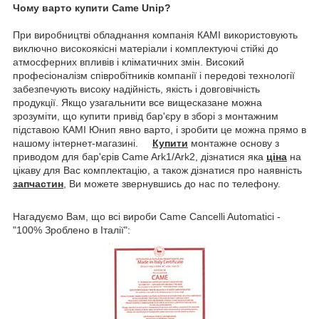
Чому варто купити Came Unip?
При виробництві обладнання компанія КАМІ використовують
виключно високоякісні матеріали і комплектуючі стійкі до
атмосферних впливів і кліматичних змін. Високий
професіоналізм співробітників компанії і передові технології
забезпечують високу надійність, якість і довговічність
продукції. Якщо узагальнити все вищесказане можна
зрозуміти, що купити привід бар'єру в зборі з монтажним
підставою КАМІ Юнип явно варто, і зробити це можна прямо в
нашому інтернет-магазині.
Купити
монтажне основу з
приводом для бар'єрів Came Ark1/Ark2, дізнатися яка
ціна
на
цікаву для Вас комплектацію, а також дізнатися про наявність
запчастин
, Ви можете звернувшись до нас по телефону.
Нагадуємо Вам, що всі вироби Came Cancelli Automatici -
"100% Зроблено в Італії":