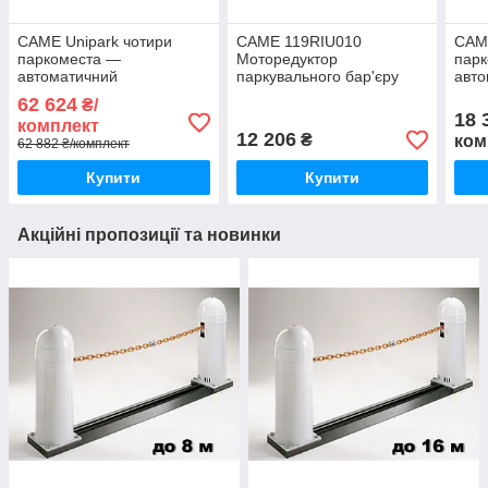
CAME Unipark чотири
CAME 119RIU010
CAME
паркоместа —
Моторедуктор
пар
автоматичний
паркувального бар'єру
авто
паркувальний бар'єр,
Unipark в зборі
парк
62 624
₴/
комплект Unip
комп
18 
комплект
12 206
₴
ком
62 882 ₴/комплект
Купити
Купити
Акційні пропозиції та новинки