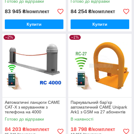
Готово до відправки
Готово до відправки
TWIN
83 945
84 254
₴/комплект
₴/комплект
Купити
Купити
–2%
–1%
Автоматичні ланцюги CAME
Паркувальний бар'єр
САТ-X з керуванням з
автоматичний CAME Unipark
телефона на 4000
Ark1 з GSM на 27 абонентів
користувачів
Готово до відправки
В наявності
84 203
18 798
₴/комплект
₴/комплект