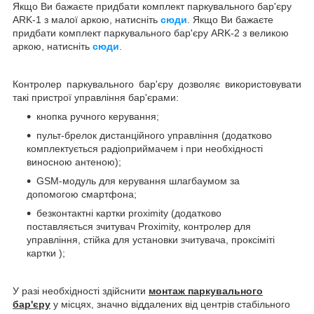
Якщо Ви бажаєте придбати комплект паркувального бар'єру
ARK-1 з малої аркою, натисніть
сюди
. Якщо Ви бажаєте
придбати комплект паркувального бар'єру ARK-2 з великою
аркою, натисніть
сюди
.
Контролер паркувального бар'єру
дозволяє використовувати
такі пристрої управління бар'єрами:
кнопка ручного керування;
пульт-брелок дистанційного управління (додатково
комплектується радіоприймачем і при необхідності
виносною антеною);
GSM-модуль для керування шлагбаумом за
допомогою смартфона;
безконтактні картки proximity (додатково
поставляється зчитувач Proximity, контролер для
управління, стійка для установки зчитувача, проксіміті
картки );
У разі необхідності здійснити
монтаж паркувального
бар'єру
у місцях, значно віддалених від центрів стабільного