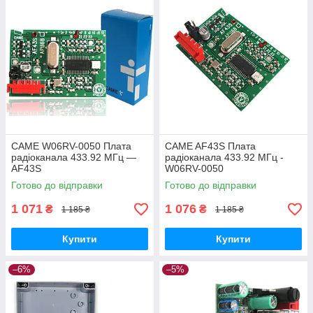
CAME W06RV-0050 Плата
CAME AF43S Плата
радіоканала 433.92 МГц —
радіоканала 433.92 МГц -
AF43S
W06RV-0050
Готово до відправки
Готово до відправки
1 071
1 076
₴
₴
1 185 ₴
1 185 ₴
Купити
Купити
–6%
–5%