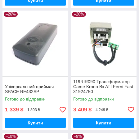
Купити
Купити
–26%
–20%
119RIR090 Трансформатор
Універсальний приймач
Came Krono Bx ATI Ferni Fast
SPACE RE432SP
31924750
Готово до відправки
Готово до відправки
1 339
3 409
₴
₴
1 803 ₴
4 249 ₴
Купити
Купити
–10%
–9%