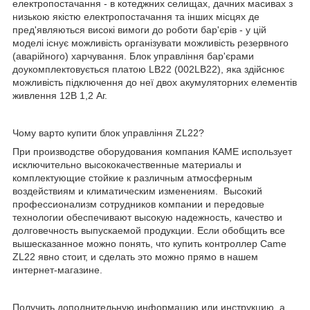
електропостачання - в котеджних селищах, дачних масивах з
низькою якістю електропостачання та інших місцях де
пред'являються високі вимоги до роботи бар'єрів - у цій
моделі існує можливість організувати можливість резервного
(аварійного) харчування. Блок управління бар'єрами
доукомплектовується платою LB22 (002LB22), яка здійснює
можливість підключення до неї двох акумуляторних елементів
живлення 12В 1,2 Аг.
Чому варто купити блок управління ZL22?
При производстве оборудования компания КАМЕ использует
исключительно высококачественные материалы и
комплектующие стойкие к различным атмосферным
воздействиям и климатическим изменениям. Высокий
профессионализм сотрудников компании и передовые
технологии обеспечивают высокую надежность, качество и
долговечность выпускаемой продукции. Если обобщить все
вышесказанное можно понять, что купить контроллер Came
ZL22 явно стоит, и сделать это можно прямо в нашем
интернет-магазине.
Получить дополнительную информацию или инструкцию, а