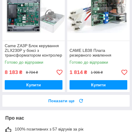
Came ZA3P Блок керування
ZLX230P у боксі з
CAME LB38 Плата
трансформатором контролер
резервного живлення
для розпашних воріт
Готово до відправки
Готово до відправки
8 183
1 814
₴
₴
8 704 ₴
1 906 ₴
Купити
Купити
Показати ще
Про нас
100% позитивних з 57 відгуків за рік