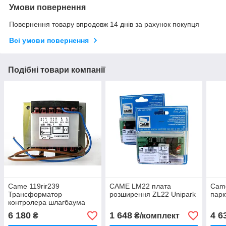
Умови повернення
Повернення товару впродовж 14 днів за рахунок покупця
Всі умови повернення
Подібні товари компанії
Came 119rir239
CAME LM22 плата
Came
Трансформатор
розширення ZL22 Unipark
парк
контролера шлагбаума
ZL38
6 180
1 648
4 6
₴
₴/комплект