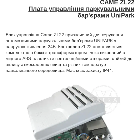
CAME ZL22
Плата управління паркувальними
бар'єрами UniPark
Блок управління Came ZL22
призначений для керування
автоматичними паркувальними бар'єрами UNIPARK з
напругою живлення 24В. Контролер ZL22 поставляється
комплектно в боксі з трансформатором. Бокс виконаний з
міцного ABS-пластика з вентиляційними отворами, стійкий до
впливу атмосферних явищ та різних температур
навколишнього середовища. Має клас захисту IP44.