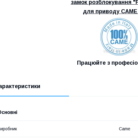
замок розблокування "P
для приводу CAME
Працюйте з професі
арактеристики
Основні
иробник
Came