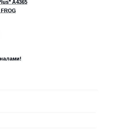
lus" A4365
 FROG
оналами!