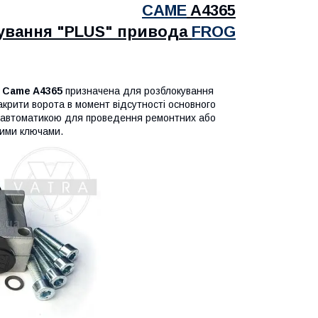
CAME
A4365
ування "PLUS"
привода
FROG
Came A4365
призначена для розблокування
акрити ворота в момент відсутності основного
я автоматикою для проведення ремонтних або
вими ключами.