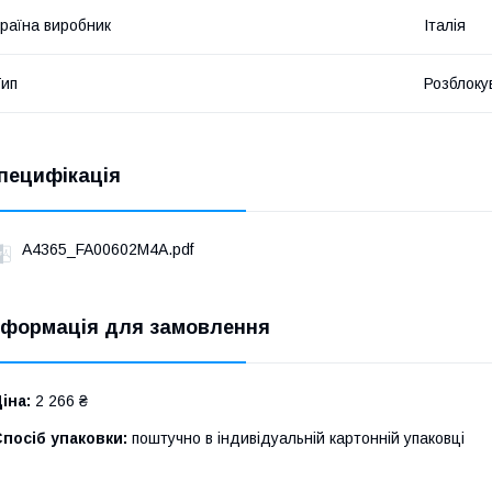
раїна виробник
Італія
ип
Розблоку
пецифікація
A4365_FA00602M4A.pdf
нформація для замовлення
іна:
2 266 ₴
посіб упаковки:
поштучно в індивідуальній картонній упаковці