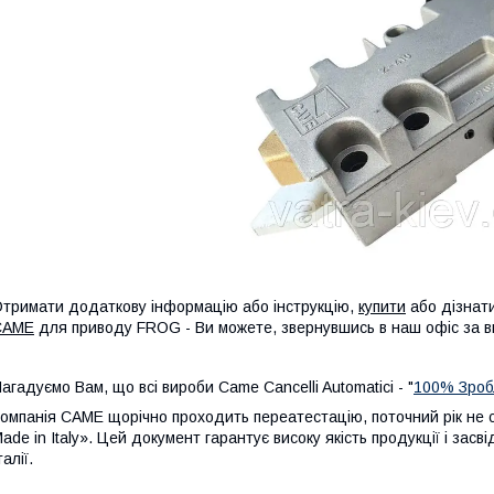
тримати додаткову інформацію або інструкцію,
купити
або дізнат
CAME
для приводу FROG - Ви можете, звернувшись в наш офіс за 
агадуємо Вам, що всі вироби Came Cancelli Automatici - "
100% Зробл
омпанія CAME щорічно проходить переатестацію, поточний рік не 
ade in Italy». Цей документ гарантує високу якість продукції і зас
талії.