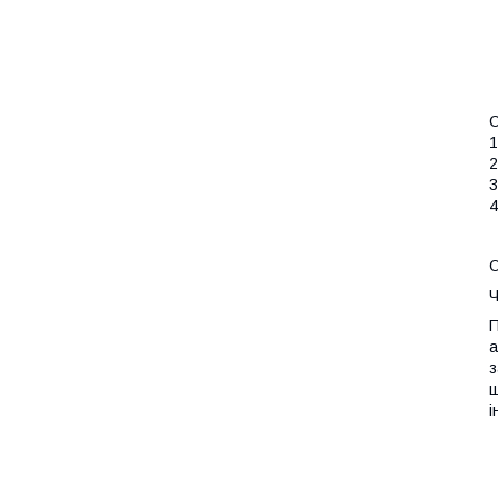
С
1
2
3
4
О
Ч
П
а
з
щ
і