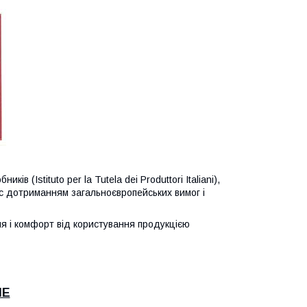
в (Istituto per la Tutela dei Produttori Italiani),
ї c дотриманням загальноєвропейських вимог і
я і комфорт від користування продукцією
ME