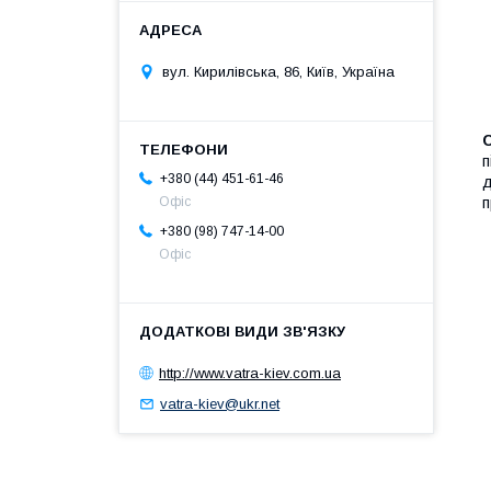
вул. Кирилівська, 86, Київ, Україна
п
+380 (44) 451-61-46
д
п
Офіс
+380 (98) 747-14-00
Офіс
http://www.vatra-kiev.com.ua
vatra-kiev@ukr.net