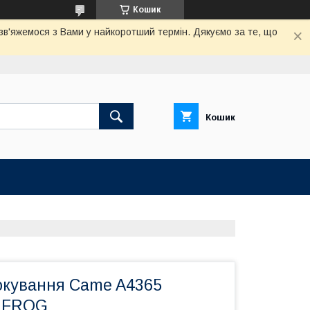
Кошик
 зв'яжемося з Вами у найкоротший термін. Дякуємо за те, що
Кошик
окування Came A4365
я FROG