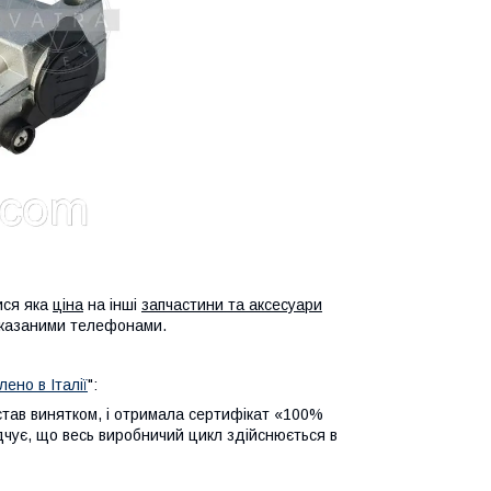
ися яка
ціна
на інші
запчастини та аксесуари
вказаними телефонами.
ено в Італії
":
став винятком, і отримала сертифікат «100%
відчує, що весь виробничий цикл здійснюється в