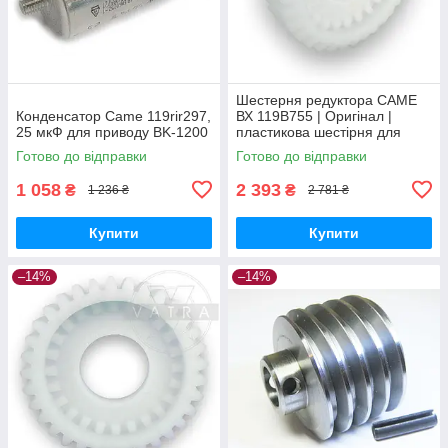
Шестерня редуктора CAME
Конденсатор Came 119rir297,
ВХ 119B755 | Оригінал |
25 мкФ для приводу BK-1200
пластикова шестірня для
приводу Bx-64, Bx-74, Bx-68,
Готово до відправки
Готово до відправки
Bx-78
1 058
2 393
₴
₴
1 236 ₴
2 781 ₴
Купити
Купити
–14%
–14%