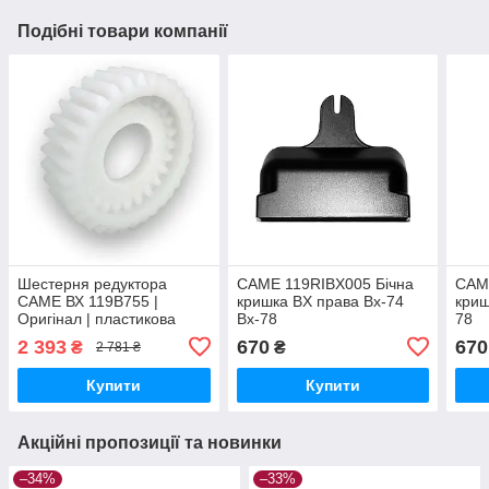
Подібні товари компанії
Шестерня редуктора
CAME 119RIBX005 Бічна
CAM
CAME ВХ 119B755 |
кришка BX права Bx-74
криш
Оригінал | пластикова
Bx-78
78
шестірня для приводу Bx-
2 393
670
670
₴
₴
2 781 ₴
64, Bx-74, Bx-68, Bx-78
Купити
Купити
Акційні пропозиції та новинки
–34%
–33%