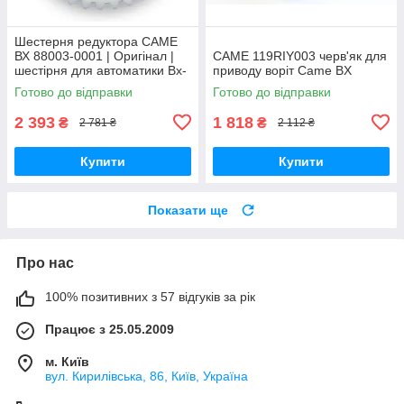
Шестерня редуктора CAME
ВХ 88003-0001 | Оригінал |
CAME 119RIY003 черв'як для
шестірня для автоматики Bx-
приводу воріт Came BX
64, Bx-74, Bx-68, Bx-78
Готово до відправки
Готово до відправки
2 393
1 818
₴
₴
2 781 ₴
2 112 ₴
Купити
Купити
Показати ще
Про нас
100% позитивних з 57 відгуків за рік
Працює з 25.05.2009
м. Київ
вул. Кирилівська, 86, Київ, Україна