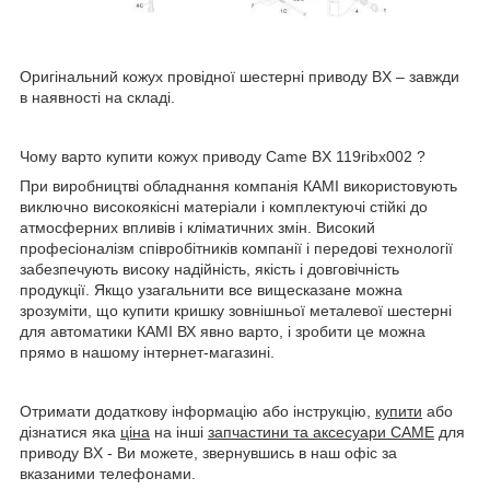
Оригінальний кожух провідної шестерні приводу BX – завжди
в наявності на складі.
Чому варто купити кожух приводу Came BX 119ribx002
?
При виробництві обладнання компанія КАМІ використовують
виключно високоякісні матеріали і комплектуючі стійкі до
атмосферних впливів і кліматичних змін. Високий
професіоналізм співробітників компанії і передові технології
забезпечують високу надійність, якість і довговічність
продукції. Якщо узагальнити все вищесказане можна
зрозуміти, що купити кришку зовнішньої металевої шестерні
для автоматики КАМІ ВХ явно варто, і зробити це можна
прямо в нашому інтернет-магазині.
Отримати додаткову інформацію або інструкцію,
купити
або
дізнатися яка
ціна
на інші
запчастини та аксесуари CAME
для
приводу BX - Ви можете, звернувшись в наш офіс за
вказаними телефонами.