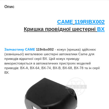
Опис
CAME
119RIBX002
Кришка провідної шестерні
BX
Запчастину CAME
119ribx002
- кожух (кришка) здійснює
(зовнішньої) металевою шестерні автоматики Came для
приводів відкатної серії BX. Цей кожух приводу
використовується в автоматичних пристроях моделей
приводів: BX-A, BX-64, BX-74, BX-B, BX-68, BX-78 та ін серії
ВХ.