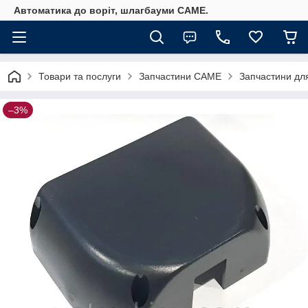
Автоматика до воріт, шлагбауми CAME.
Товари та послуги
Запчастини CAME
Запчастини дл
–3%