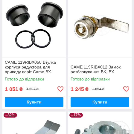
CAME 119RIBX058 Втулка
корпуса редуктора для
CAME 119RIBX012 Замок
приводу воріт Came BX
розблокування BK, BX
Готово до відправки
Готово до відправки
1 051
1 245
₴
₴
1 597 ₴
1 854 ₴
Купити
Купити
–32%
–17%