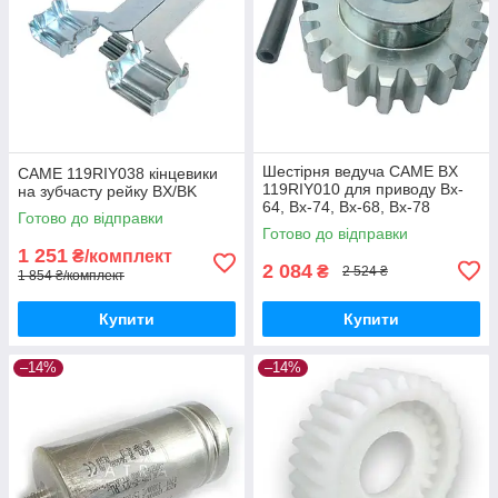
Шестірня ведуча CAME BX
CAME 119RIY038 кінцевики
119RIY010 для приводу Bx-
на зубчасту рейку BX/BK
64, Bx-74, Bx-68, Bx-78
Готово до відправки
Готово до відправки
1 251
₴/комплект
2 084
₴
2 524 ₴
1 854 ₴/комплект
Купити
Купити
–14%
–14%