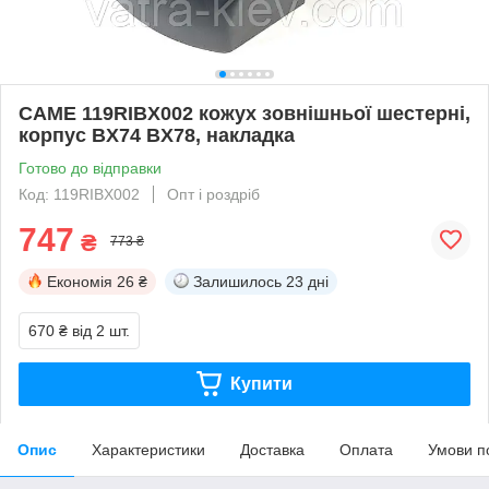
CAME 119RIBX002 кожух зовнішньої шестерні,
корпус BX74 BX78, накладка
Готово до відправки
Код: 119RIBX002
Опт і роздріб
747
₴
773 ₴
Економія
26 ₴
Залишилось
23 дні
670 ₴
від 2 шт.
Купити
Опис
Характеристики
Доставка
Оплата
Умови п