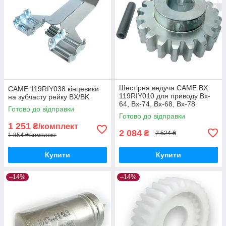
Шестірня ведуча CAME BX
CAME 119RIY038 кінцевики
119RIY010 для приводу Bx-
на зубчасту рейку BX/BK
64, Bx-74, Bx-68, Bx-78
Готово до відправки
Готово до відправки
1 251
₴/комплект
2 084
₴
2 524 ₴
1 854 ₴/комплект
Купити
Купити
–14%
–14%