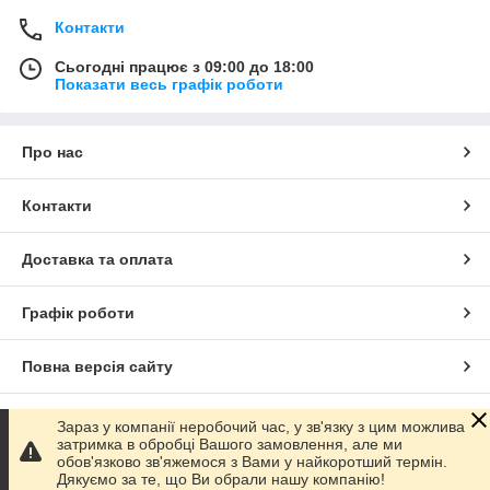
Контакти
Сьогодні працює з 09:00 до 18:00
Показати весь графік роботи
Про нас
Контакти
Доставка та оплата
Графік роботи
Повна версія сайту
Сайт створено на маркетплейсі
Prom.ua
Зараз у компанії неробочий час, у зв'язку з цим можлива
затримка в обробці Вашого замовлення, але ми
обов'язково зв'яжемося з Вами у найкоротший термін.
Політика конфіденційності
Дякуємо за те, що Ви обрали нашу компанію!