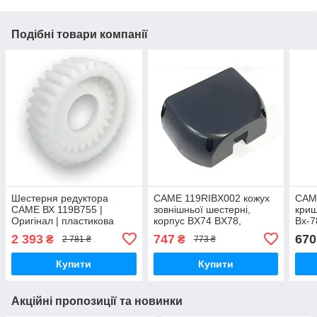
Подібні товари компанії
Шестерня редуктора
CAME 119RIBX002 кожух
CAM
CAME ВХ 119B755 |
зовнішньої шестерні,
криш
Оригінал | пластикова
корпус BX74 BX78,
Bx-7
шестірня для приводу Bx-
накладка
2 393
747
670
₴
₴
2 781 ₴
773 ₴
64, Bx-74, Bx-68, Bx-78
Купити
Купити
Акційні пропозиції та новинки