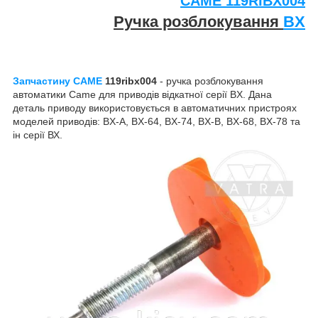
CAME
119RIBX004
Ручка розблокування
BX
Запчастину CAME
119ribx004
- ручка розблокування
автоматики Came для приводів відкатної серії BX. Дана
деталь приводу використовується в автоматичних пристроях
моделей приводів: BX-A, BX-64, BX-74, BX-B, BX-68, BX-78 та
ін серії ВХ.