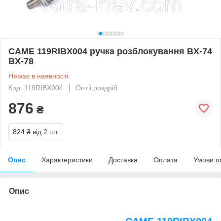
CAME 119RIBX004 ручка розблокування BX-74
BX-78
Немає в наявності
Код: 119RIBX004
Опт і роздріб
876
₴
824 ₴
від 2 шт.
Опис
Характеристики
Доставка
Оплата
Умови п
Опис