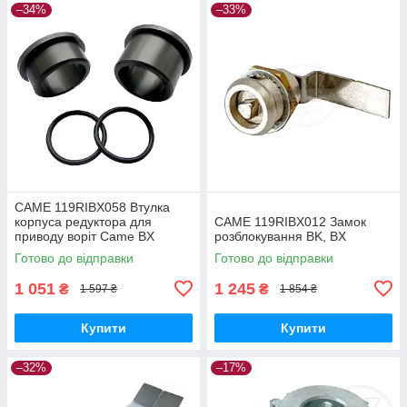
–34%
–33%
CAME 119RIBX058 Втулка
корпуса редуктора для
CAME 119RIBX012 Замок
приводу воріт Came BX
розблокування BK, BX
Готово до відправки
Готово до відправки
1 051
1 245
₴
₴
1 597 ₴
1 854 ₴
Купити
Купити
–32%
–17%