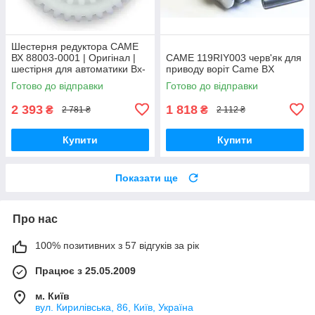
Шестерня редуктора CAME
ВХ 88003-0001 | Оригінал |
CAME 119RIY003 черв'як для
шестірня для автоматики Bx-
приводу воріт Came BX
64, Bx-74, Bx-68, Bx-78
Готово до відправки
Готово до відправки
2 393
1 818
₴
₴
2 781 ₴
2 112 ₴
Купити
Купити
Показати ще
Про нас
100% позитивних з 57 відгуків за рік
Працює з 25.05.2009
м. Київ
вул. Кирилівська, 86, Київ, Україна