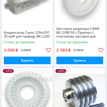
Шестерня редуктора CAME
Конденсатор Came 119rir297,
ВХ 119B755 | Оригінал |
25 мкФ для приводу BK-1200
пластикова шестірня для
приводу Bx-64, Bx-74, Bx-68,
Готово до відправки
Готово до відправки
Bx-78
1 058
2 393
₴
₴
1 236 ₴
2 781 ₴
Купити
Купити
–14%
–14%