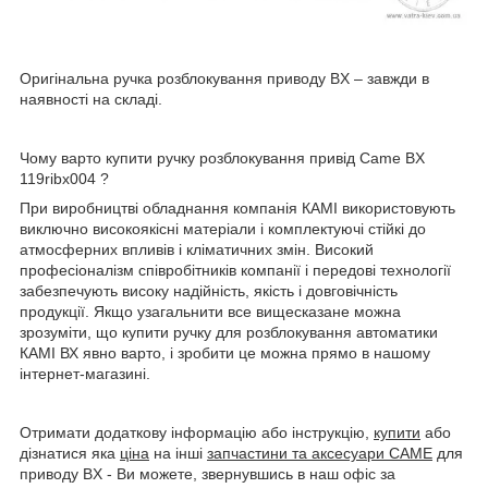
Оригінальна ручка розблокування приводу BX – завжди в
наявності на складі.
Чому варто купити ручку розблокування привід Came BX
119ribx004
?
При виробництві обладнання компанія КАМІ використовують
виключно високоякісні матеріали і комплектуючі стійкі до
атмосферних впливів і кліматичних змін. Високий
професіоналізм співробітників компанії і передові технології
забезпечують високу надійність, якість і довговічність
продукції. Якщо узагальнити все вищесказане можна
зрозуміти, що купити ручку для розблокування автоматики
КАМІ ВХ явно варто, і зробити це можна прямо в нашому
інтернет-магазині.
Отримати додаткову інформацію або інструкцію,
купити
або
дізнатися яка
ціна
на інші
запчастини та аксесуари CAME
для
приводу BX - Ви можете, звернувшись в наш офіс за