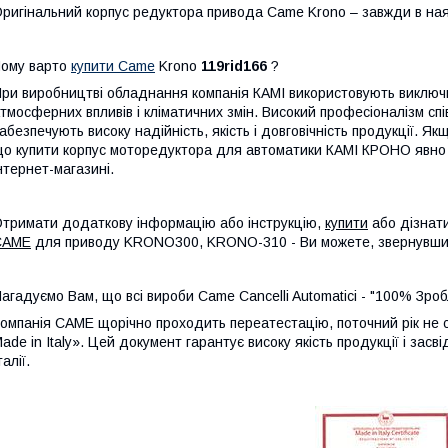
ригінальний корпус редуктора привода Came Krono – завжди в наяв
ому варто
купити Came
Krono
119rid166
?
ри виробництві обладнання компанія КАМІ використовують виключно 
тмосферних впливів і кліматичних змін. Високий професіоналізм співр
абезпечують високу надійність, якість і довговічність продукції. 
о купити корпус моторедуктора для автоматики КАМІ КРОНО явно 
нтернет-магазині.
тримати додаткову інформацію або інструкцію,
купити
або дізнат
CAME
для приводу KRONO300, KRONO-310 - Ви можете, звернувшис
агадуємо Вам, що всі вироби Came Cancelli Automatici - "100% Зробл
омпанія CAME щорічно проходить переатестацію, поточний рік не 
ade in Italy». Цей документ гарантує високу якість продукції і зас
талії.