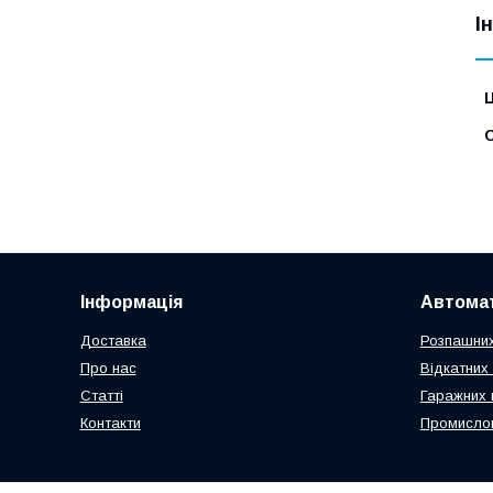
І
Ц
С
Інформація
Автомат
Доставка
Розпашних
Про нас
Відкатних 
Статті
Гаражних 
Контакти
Промислов