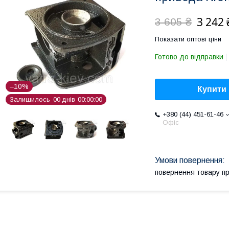
3 242 
3 605 ₴
Показати оптові ціни
Готово до відправки
–10%
Купити
Залишилось
0
0
днів
0
0
0
0
0
0
+380 (44) 451-61-46
Офіс
повернення товару п