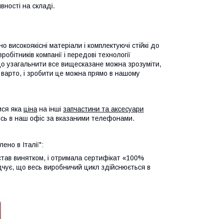
ності на складі.
високоякісні матеріали і комплектуючі стійкі до
обітників компанії і передові технології
Якщо узагальнити все вищесказане можна зрозуміти,
варто, і зробити це можна прямо в нашому
ися яка
ціна
на інші
запчастини та аксесуари
ь в наш офіс за вказаними телефонами.
ено в Італії":
став винятком, і отримала сертифікат «100%
відчує, що весь виробничий цикл здійснюється в