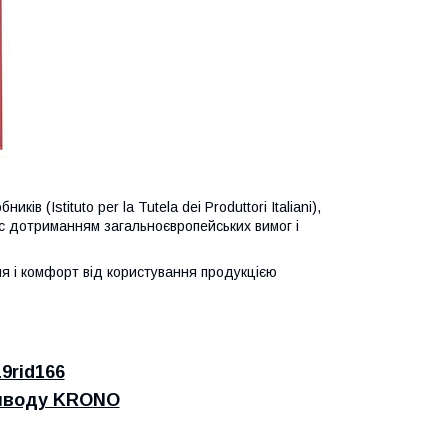
в (Istituto per la Tutela dei Produttori Italiani),
ї c дотриманням загальноєвропейських вимог і
я і комфорт від користування продукцією
19rid166
риводу KRONO