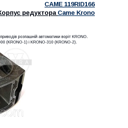
CAME
119RID166
Корпус редуктора
Came Krono
 приводів розпашній автоматики воріт KRONO.
300 (KRONO-1) і KRONO-310 (KRONO-2).