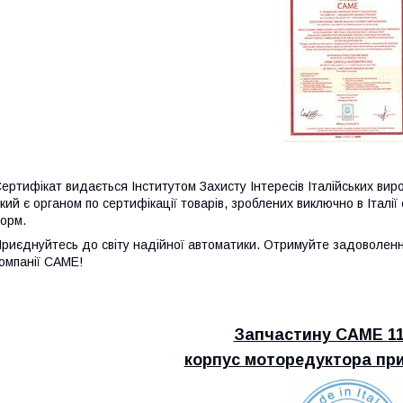
ертифікат видається Інститутом Захисту Інтересів Італійських виробникі
кий є органом по сертифікації товарів, зроблених виключно в Італі
орм.
риєднуйтесь до світу надійної автоматики. Отримуйте задоволенн
омпанії CAME!
Запчастину CAME
1
корпус моторедуктора п