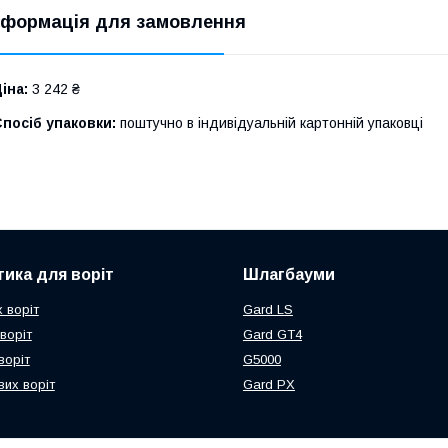
нформація для замовлення
іна:
3 242 ₴
посіб упаковки:
поштучно в індивідуальній картонній упаковці
ика для воріт
Шлагбауми
 воріт
Gard LS
воріт
Gard GT4
воріт
G5000
их воріт
Gard PX