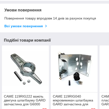
Умови повернення
Повернення товару впродовж 14 днів за рахунок покупця
Всі умови повернення
Подібні товари компанії
CAME 119RIG222 важіль
CAME 119RIG040
CAM
двигуна шлагбауму GARD
мікровимикач шлагбаума
плас
запчастина для G6000
GARD запчастина для
GAR
G6500 G5000
G4000 G3250 G3750