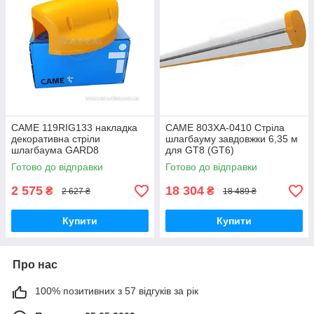
CAME 119RIG133 накладка
CAME 803XA-0410 Стріла
декоративна стріли
шлагбауму завдовжки 6,35 м
шлагбаума GARD8
для GT8 (GT6)
запчастина для шлагбаума
Готово до відправки
Готово до відправки
2 575
18 304
₴
₴
2 627 ₴
18 489 ₴
Купити
Купити
Про нас
100% позитивних з 57 відгуків за рік