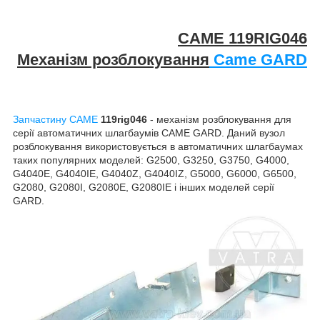
CAME
119RIG046
Механізм розблокування
Came GARD
Запчастину CAME
119rig046
- механізм розблокування для
серії автоматичних шлагбаумів CAME GARD. Даний вузол
розблокування використовується в автоматичних шлагбаумах
таких популярних моделей: G2500, G3250, G3750, G4000,
G4040E, G4040IE, G4040Z, G4040IZ, G5000, G6000, G6500,
G2080, G2080I, G2080E, G2080IE і інших моделей серії
GARD.