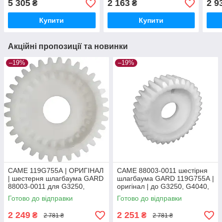
5 305
2 163
2 9
₴
₴
Купити
Купити
Акційні пропозиції та новинки
–19%
–19%
CAME 119G755А | ОРИГІНАЛ
CAME 88003-0011 шестірня
| шестерня шлагбаума GARD
шлагбаума GARD 119G755А |
88003-0011 для G3250,
оригінал | до G3250, G4040,
G4040, G6500, G4000, G6000
G6500, G4000, G6000
Готово до відправки
Готово до відправки
2 249
2 251
₴
₴
2 781 ₴
2 781 ₴