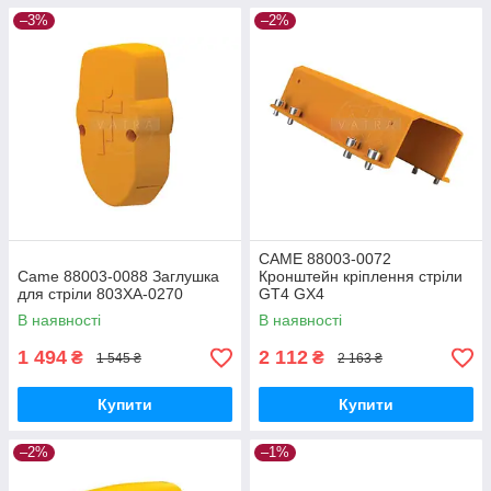
–3%
–2%
CAME 88003-0072
Came 88003-0088 Заглушка
Кронштейн кріплення стріли
для стріли 803XA-0270
GT4 GX4
В наявності
В наявності
1 494
2 112
₴
₴
1 545 ₴
2 163 ₴
Купити
Купити
–2%
–1%