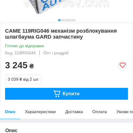
CAME 119RIG046 механізм розблокування
шлагбаума GARD запчастину
Готово до відправки
Код: 119RIG046
Опт і роздріб
3 245
₴
3 039 ₴
від 2 шт.
Купити
Опис
Характеристики
Доставка
Оплата
Умови п
Опис