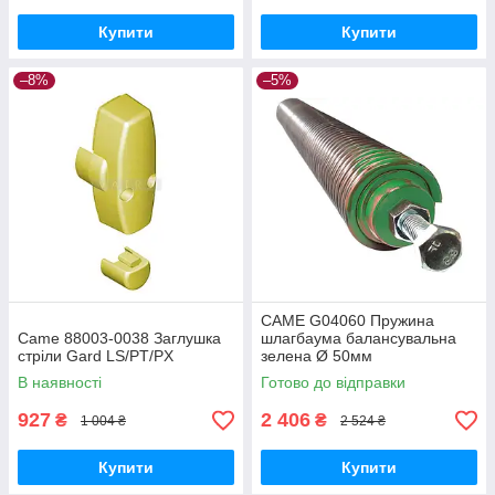
Купити
Купити
–8%
–5%
CAME G04060 Пружина
Came 88003-0038 Заглушка
шлагбаума балансувальна
стріли Gard LS/PT/PX
зелена Ø 50мм
В наявності
Готово до відправки
927
2 406
₴
₴
1 004 ₴
2 524 ₴
Купити
Купити