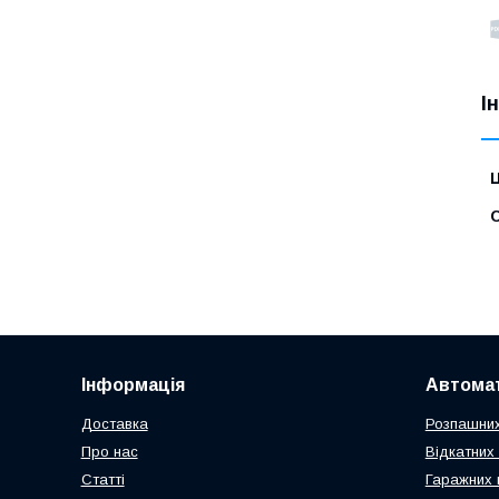
І
Ц
С
Інформація
Автомат
Доставка
Розпашних
Про нас
Відкатних 
Статті
Гаражних 