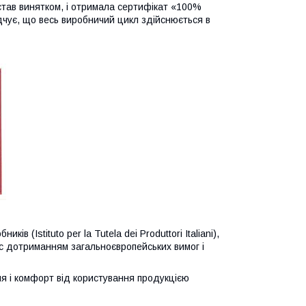
став винятком, і отримала сертифікат «100%
відчує, що весь виробничий цикл здійснюється в
в (Istituto per la Tutela dei Produttori Italiani),
ї c дотриманням загальноєвропейських вимог і
я і комфорт від користування продукцією