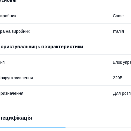
Основні
иробник
Came
раїна виробник
Італія
Користувальницькі характеристики
ип
Блок упр
апруга живлення
220В
ризначення
Для розп
пецифікація