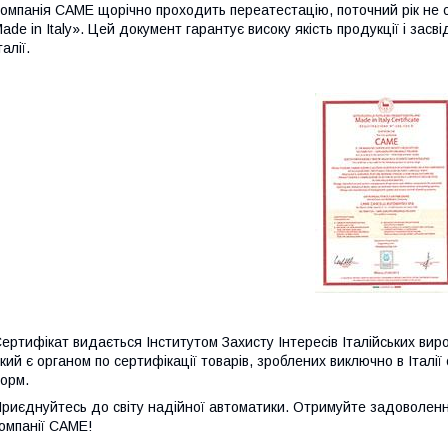
омпанія CAME щорічно проходить переатестацію, поточний рік не 
ade in Italy». Цей документ гарантує високу якість продукції і зас
талії.
ертифікат видається Інститутом Захисту Інтересів Італійських виробникі
кий є органом по сертифікації товарів, зроблених виключно в Італі
орм.
риєднуйтесь до світу надійної автоматики. Отримуйте задоволенн
омпанії CAME!