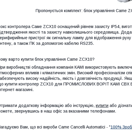
Пропонується комплект: блок управління Came Z
окс контролера Саме ZCX10 оснащений рівнем захисту IP54, вигото
ідтвердження якості та захисту навколишнього середовища. Додат
ерифирийные пристрої як сигнальну лампу для відображення руху 
нтену, а також ПК за допомогою кабелю RS235.
ому варто купити блок управління Came ZCX10?
ри виробництві обладнання компанія КАМІ використовують виключно 
тмосферних впливів і кліматичних змін. Високий професіоналізм співр
абезпечують високу надійність, якість і довговічність продукції. 
о купити контролер ZCX10 для ПРОМИСЛОВИХ ВОРІТ КАМІ CBX E я
нтернет-магазині.
тримати додаткову інформацію або інструкцію,
купити
або дізнат
ожете, звернувшись в наш офіс за вказаними телефонами.
агадуємо Вам, що всі вироби Came Cancelli Automatici - "
100% Зробл