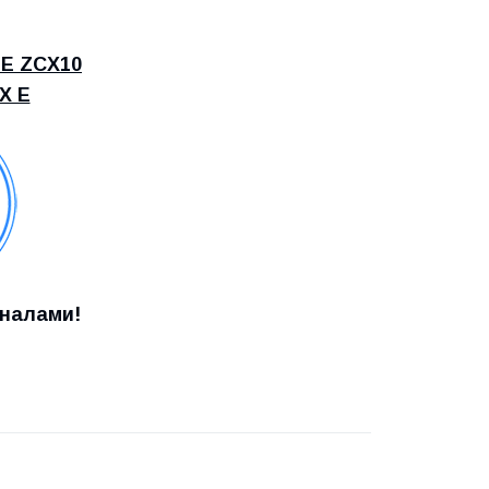
ME ZCX10
X E
оналами!