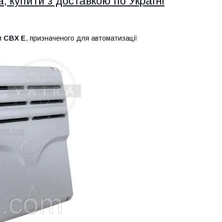
, купити з доставкою по Україні
м
CBX E
, призначеного для автоматизації