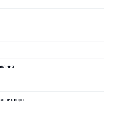
авління
ашних воріт