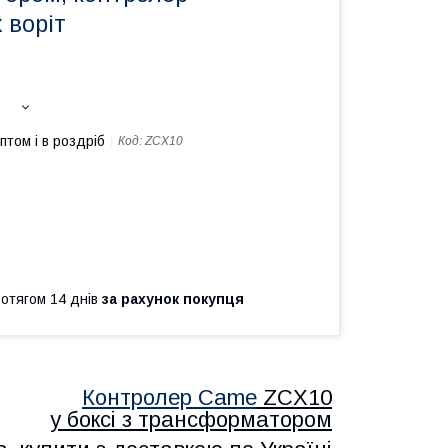
 воріт
птом і в роздріб
Код:
ZCX10
ротягом 14 днів
за рахунок покупця
Контролер Came
ZCX10
у боксі з трансформатором