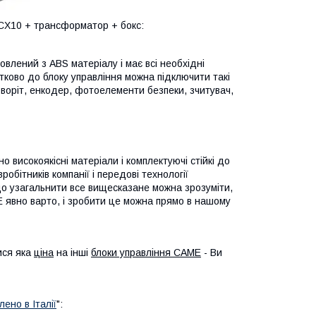
CX10 + трансформатор + бокс:
влений з ABS матеріалу і має всі необхідні
ково до блоку управління можна підключити такі
воріт, енкодер, фотоелементи безпеки, зчитувач,
високоякісні матеріали і комплектуючі стійкі до
обітників компанії і передові технології
Якщо узагальнити все вищесказане можна зрозуміти,
вно варто, і зробити це можна прямо в нашому
ися яка
ціна
на інші
блоки управління CAME
- Ви
ено в Італії
":