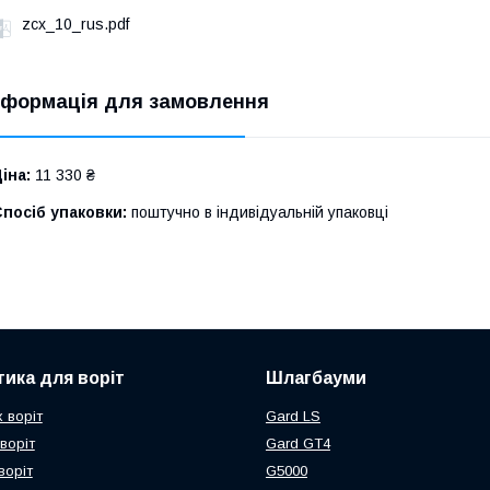
zcx_10_rus.pdf
нформація для замовлення
іна:
11 330 ₴
посіб упаковки:
поштучно в індивідуальній упаковці
ика для воріт
Шлагбауми
 воріт
Gard LS
воріт
Gard GT4
воріт
G5000