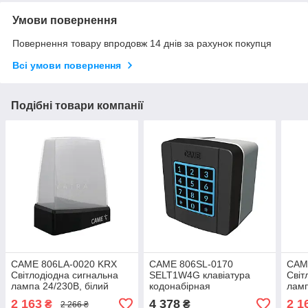
Умови повернення
Повернення товару впродовж 14 днів за рахунок покупця
Всі умови повернення
Подібні товари компанії
CAME 806LA-0020 KRX
CAME 806SL-0170
CAM
Світлодіодна сигнальна
SELT1W4G клавіатура
Світ
лампа 24/230В, білий
кодонабірная
ламп
плафон, антена,
безпровідна, накладна,
плаф
2 163
4 378
2 1
₴
₴
2 266 ₴