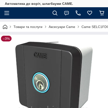
Автоматика до воріт, шлагбауми CAME.
Товари та послуги
Аксесуари Came
Came SELC1FDG 
–3%