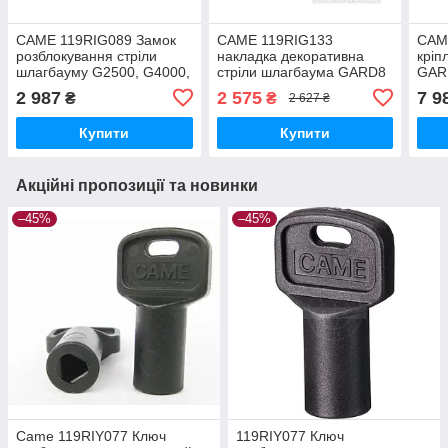
CAME 119RIG089 Замок
CAME 119RIG133
CAM
розблокування стріли
накладка декоративна
кріп
шлагбауму G2500, G4000,
стріли шлагбаума GARD8
GAR
G3750, G3250
запчастина для
запч
2 987
2 575
7 9
₴
₴
2 627 ₴
шлагбаума
шла
Купити
Купити
Акційні пропозиції та новинки
–45%
–45%
Came 119RIY077 Ключ
119RIY077 Ключ