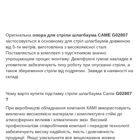
Оригінальна
опора для стріли шлагбаума CAME
G02807
застосовується в основному для стріл шлагбаумів довжиною
від 5-ти метрів, виготовлена з високоякісної сталі.
Поставляється в комплекті з підп'ятником значно
упрощающем процес монтажу. Демпфуючі гумові накладки в
уловителе забезпечують тиху роботу при опусканні стріли, а
також збереження стріли від подряпин. Завжди в наявності на
складі.
Чому варто купити підставку стріли шлагбаума Came
G02807
?
При виробництві обладнання компанія КАМІ використовують
виключно високоякісні матеріали і комплектуючі стійкі до
атмосферних впливів і кліматичних змін. Високий
професіоналізм співробітників компанії і передові технології
забезпечують високу надійність, якість і довговічність
продукції. Якщо узагальнити все вищесказане можна