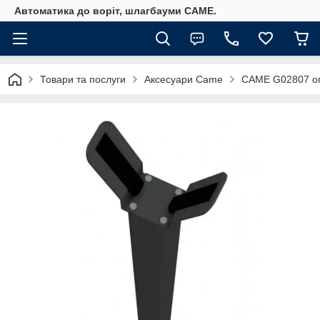
Автоматика до воріт, шлагбауми CAME.
Товари та послуги
Аксесуари Came
CAME G02807 опо