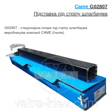
Came
G02807
Підставка під стрілу шлагбаума
G02807 - стаціонарна опора під стрілу шлагбаума
виробництва компанії CAME (Італія).