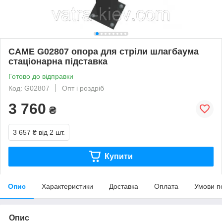
CAME G02807 опора для стріли шлагбаума
стаціонарна підставка
Готово до відправки
Код: G02807
Опт і роздріб
3 760
₴
3 657 ₴
від 2 шт.
Купити
Опис
Характеристики
Доставка
Оплата
Умови п
Опис