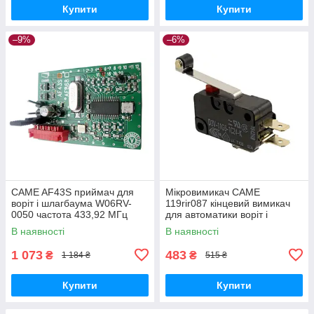
Купити
Купити
–9%
–6%
CAME AF43S приймач для
Мікровимикач CAME
воріт і шлагбаума W06RV-
119rir087 кінцевий вимикач
0050 частота 433,92 МГц
для автоматики воріт і
шлагбауму
В наявності
В наявності
1 073
483
₴
₴
1 184 ₴
515 ₴
Купити
Купити