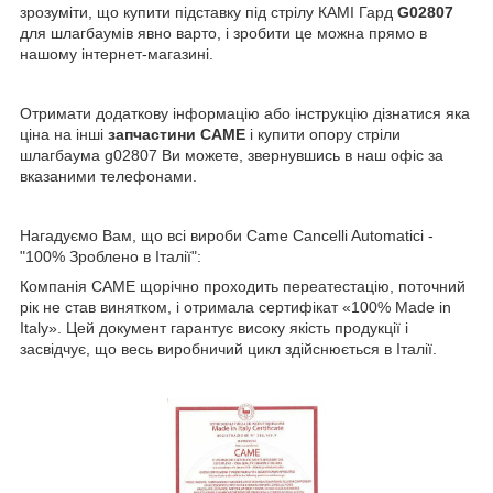
зрозуміти, що купити підставку під стрілу КАМІ Гард
G02807
для шлагбаумів
явно варто, і зробити це можна прямо в
нашому інтернет-магазині.
Отримати додаткову інформацію або інструкцію дізнатися яка
ціна на інші
запчастини CAME
і купити опору стріли
шлагбаума g02807 Ви можете, звернувшись в наш офіс за
вказаними телефонами.
Нагадуємо Вам, що всі вироби Came Cancelli Automatici -
"100% Зроблено в Італії":
Компанія CAME щорічно проходить переатестацію, поточний
рік не став винятком, і отримала сертифікат «100% Made in
Italy». Цей документ гарантує високу якість продукції і
засвідчує, що весь виробничий цикл здійснюється в Італії.