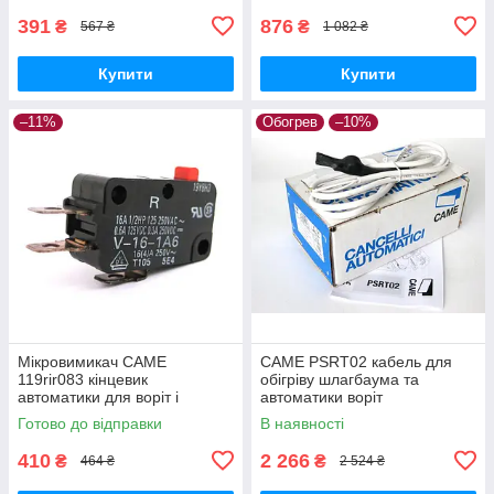
391
876
₴
₴
567 ₴
1 082 ₴
Купити
Купити
–11%
Обогрев
–10%
Мікровимикач CAME
CAME PSRT02 кабель для
119rir083 кінцевик
обігріву шлагбаума та
автоматики для воріт і
автоматики воріт
шлагбаум
Готово до відправки
В наявності
410
2 266
₴
₴
464 ₴
2 524 ₴