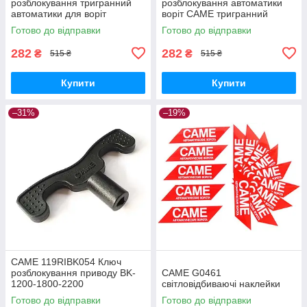
розблокування тригранний
розблокування автоматики
автоматики для воріт
воріт CAME тригранний
Готово до відправки
Готово до відправки
282
282
₴
₴
515 ₴
515 ₴
Купити
Купити
–31%
–19%
CAME 119RIBK054 Ключ
розблокування приводу BK-
CAME G0461
1200-1800-2200
світловідбиваючі наклейки
Готово до відправки
Готово до відправки