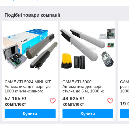
Подібні товари компанії
CAME ATI 5024 MINI-KIT
CAME ATI-5000
CAME
Автоматика для воріт до
Автоматика для воріт,
розп
1000 кг інтенсивного
стулка до 5 м, 1000 кг,
1000
використання
інтенсивність 50%
57 165
48 925
₴/
₴/
19 
комплект
комплект
Купити
Купити