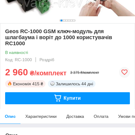
Geos RC-1000 GSM ключ-модуль для
шлагбаума і воріт до 1000 користувачів
RC1000
В наявності
Код: RC-1000
Роздріб
2 960
₴/комплект
3 375 ₴/комплект
Економія
415 ₴
Залишилось
44 дні
Купити
Опис
Характеристики
Доставка
Оплата
Умови п