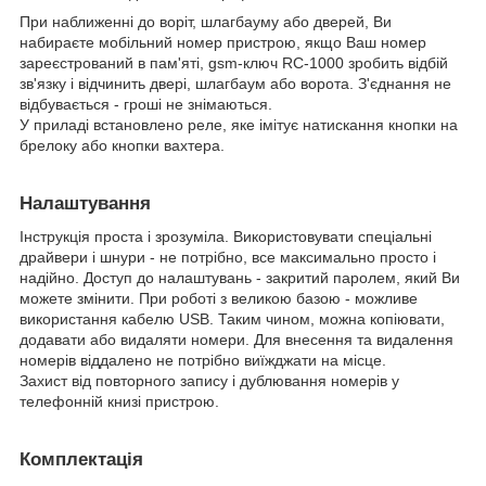
При наближенні до воріт, шлагбауму або дверей, Ви
набираєте мобільний номер пристрою, якщо Ваш номер
зареєстрований в пам'яті, gsm-ключ RC-1000 зробить відбій
зв'язку і відчинить двері, шлагбаум або ворота. З'єднання не
відбувається - гроші не знімаються.
У приладі встановлено реле, яке імітує натискання кнопки на
брелоку або кнопки вахтера.
Налаштування
Інструкція проста і зрозуміла. Використовувати спеціальні
драйвери і шнури - не потрібно, все максимально просто і
надійно. Доступ до налаштувань - закритий паролем, який Ви
можете змінити. При роботі з великою базою - можливе
використання кабелю USB. Таким чином, можна копіювати,
додавати або видаляти номери. Для внесення та видалення
номерів віддалено не потрібно виїжджати на місце.
Захист від повторного запису і дублювання номерів у
телефонній книзі пристрою.
Комплектація