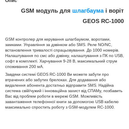
Опис
GSM модуль для
шлагбаума
і воріт
GEOS RC-1000
GSM контролер для керування шлагбаумом, воротами,
замками. Управління за дзвінком або SMS. Реле NO/NC,
встановлення тривалості спрацьовування. До 1000 номерів.
Налаштування по смс або дзвінку, налаштування з ПК по USB,
софт в комплекті. Харчування 9-28 В, максимальний струм
споживання 200 мА.
Завдяки системі GEOS RC-1000 Ви можете забути про
втрачених або забутих брелоках. Для додавання або
видалення абонента достатньо відправити SMS. Надійна
система свій/чужий і інноваційна захист від СПАМу, позбавить
Вас від проблем роботи в мережі GSM. Можливість
завантаження телефонної книги за допомогою USB кабелю
максимально спростить роботу з GSM-модулем RC-1000.