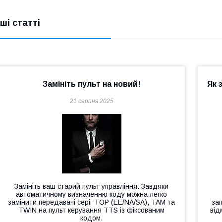
нші статті
Замініть пульт на новий!
Як 
21 серпня 2025
Замініть ваш старий пульт управління. Завдяки
автоматичному визначенню коду можна легко
замінити передавачі серії TOP (EE/NA/SA), TAM та
за
TWIN на пульт керування TTS із фіксованим
від
кодом.