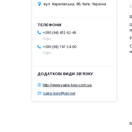
вул. Кирилівська, 86, Київ, Україна
1
Щ
Ц
п
+380 (44) 451-61-46
Я
Офіс
С
+380 (98) 747-14-00
н
Офіс
http://www.vatra-kiev.com.ua
vatra-kiev@ukr.net
К