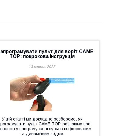
запрограмувати пульт для воріт CAME
TOP: покрокова інструкція
13 серпня 2025
У цій статті ми докладно розберемо, як
програмувати пульт CAME TOP, розповімо про
мінності у програмуванні пультів із фіксованим
та динамічним кодом.