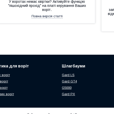
У воротах немає хвіртки? Активуйте функцію
"пішохідний прохід" на платі керування Ваших
воріт.
за
від
Повна версія статті
ика для воріт
Шлагбауми
 воріт
Gard LS
воріт
Gard GT4
воріт
G5000
их воріт
Gard PX