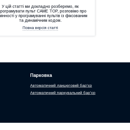
У цій статті ми докладно розберемо, як
програмувати пульт CAME TOP, розповімо про
мінності у програмуванні пультів із фіксованим
та динамічним кодом.
Повна версія статті
Парковка
Автоматичний ланцюговий бар'єр
Автоматичний паркувальний бар'єр