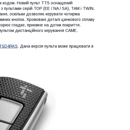
им кодом. Новий пульт TTS оснащений
з пультами серій ТОР (EE / NA / SA), TAM і TWIN.
нні, оскільки дозволяє керувати чотирма
мних кнопок. Хромовані деталі цинкового сплаву
ворює гладке, приємне на дотик покриття.
 пультом дистанційного керування CAME.
TSD4RKS
. Дана версія пульта може працювати в