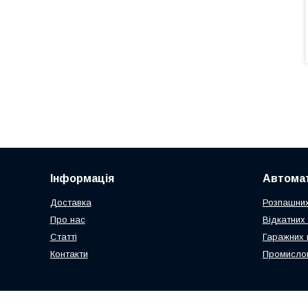
Інформація
Автомат
Доставка
Розпашних
Про нас
Відкатних 
Статті
Гаражних 
Контакти
Промислов