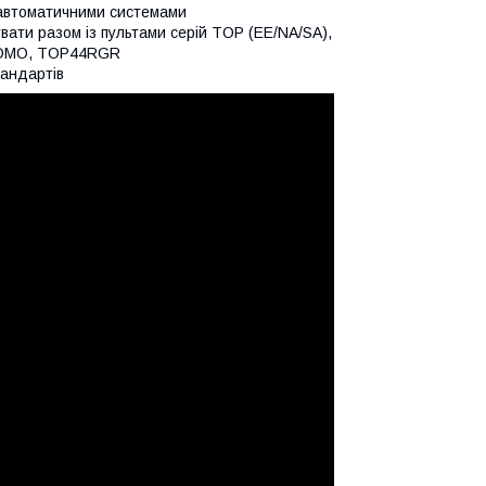
 автоматичними системами
вати разом із пультами серій TOP (EE/NA/SA),
 ATOMO, TOP44RGR
тандартів