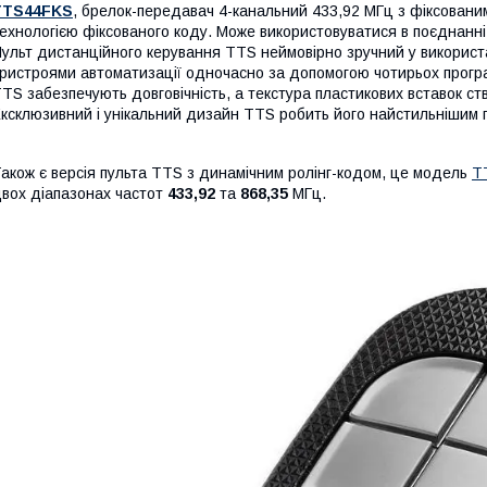
TTS44FKS
, брелок-передавач 4-канальний 433,92 МГц з фіксован
ехнологією фіксованого коду. Може використовуватися в поєднанні 
ульт дистанційного керування TTS неймовірно зручний у використа
ристроями автоматизації одночасно за допомогою чотирьох програ
TS забезпечують довговічність, а текстура пластикових вставок ст
ксклюзивний і унікальний дизайн TTS робить його найстильнішим
акож є версія пульта TTS з динамічним ролінг-кодом, це модель
T
вох діапазонах частот
433,92
та
868,35
МГц.