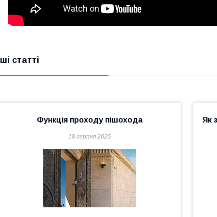
нші статті
Функція проходу пішохода
Як 
18 серпня 2025