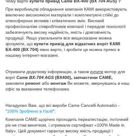
Чому варто
купити привід
Came BX-400 (BX 704 AGS) ?
При виробництві обладнання компанія КАМІ використовують
виключно високоякісні матеріали і комплектуючі стійкі до
атмосферних впливів і кліматичних змін. Високий
професіоналізм співробітників компанії і передові технології
забезпечують високу надійність, якість і довговічність
продукції. Якщо узагальнити все вищесказане можна
зрозуміти, що
купити привід для відкатних воріт
КАМІ
БХ-400 (BX 704)
явно варто, і зробити це можна прямо в
нашому інтернет-магазині.
Отримати додаткову інформацію, а також
купити
мотор для
воріт
Came
BX-704 AGS
(BX400), запчастини CAME,
замовити
ремонт
або
монтаж
Ви можете, звернувшись в наш
офіс за вказаними телефонами.
Нагадуємо Вам, що всі вироби Came Cancelli Automatici -
"
100% Зроблено в Італії
":
Компанія CAME щорічно проходить переатестацію, поточний
рік не став винятком, і отримала сертифікат «100% Made in
Italy». Цей документ гарантує високу якість продукції і