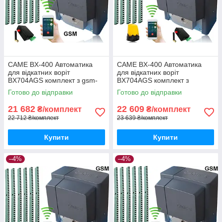
CAME BX-400 Автоматика
CAME BX-400 Автоматика
для відкатних воріт
для відкатних воріт
BX704AGS комплект з gsm-
BX704AGS комплект з
модулем та 6м рейки
лампою, 5м рейки і gsm-
Готово до відправки
Готово до відправки
модулем
21 682
22 609
₴/комплект
₴/комплект
22 712 ₴/комплект
23 639 ₴/комплект
Купити
Купити
–4%
–4%