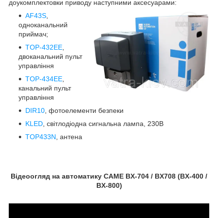
доукомплектовки приводу наступними аксесуарами:
AF43S
,
одноканальний
приймач;
TOP-432EE
,
двоканальний пульт
управління
TOP-434EE
,
канальний пульт
управління
DIR10
, фотоелементи безпеки
KLED
, світлодіодна сигнальна лампа, 230В
TOP433N
, антена
Відеоогляд на автоматику CAME BX-704 / BX708 (BX-400 /
BX-800)