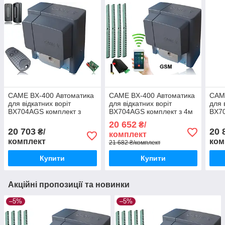
CAME BX-400 Автоматика
CAME BX-400 Автоматика
CAM
для відкатних воріт
для відкатних воріт
для 
BX704AGS комплект з
BX704AGS комплект з 4м
BX70
пультом та
рейки і gsm-модулем
лам
20 652
₴/
фотоелементами
фот
20 703
20 
₴/
комплект
комплект
ком
21 682 ₴/комплект
Купити
Купити
Акційні пропозиції та новинки
–5%
–5%