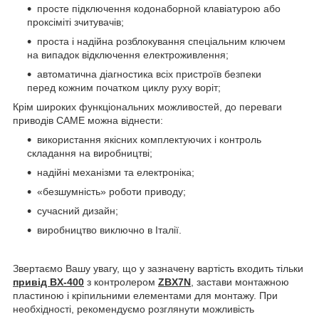
просте підключення кодонаборной клавіатурою або
проксіміті зчитувачів;
проста і надійна розблокування спеціальним ключем
на випадок відключення електроживлення;
автоматична діагностика всіх пристроїв безпеки
перед кожним початком циклу руху воріт;
Крім широких функціональних можливостей, до переваги
приводів CAME можна віднести:
використання якісних комплектуючих і контроль
складання на виробництві;
надійні механізми та електроніка;
«безшумність» роботи приводу;
сучасний дизайн;
виробництво виключно в Італії.
Звертаємо Вашу увагу, що у зазначену вартість входить тільки
привід BX-400
з контролером
ZBX7N
, застави монтажною
пластиною і кріпильними елементами для монтажу. При
необхідності, рекомендуємо розглянути можливість