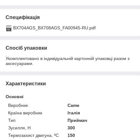
Специфікація
BX704AGS_BX708AGS_FA00945-RU.pdf
Спосіб упаковки
Укомплектовано в індивідуальній картонній упаковці разом з
аксесуарами.
Характеристики
Основні
Виробник
Came
Країна виробник
Італія
Тип
Приймач
Зусилля, Н
300
Термозахист двигуна, ºС
150