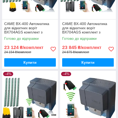
CAME BX-400 Автоматика
CAME BX-400 Автоматика
для відкатних воріт
для відкатних воріт
BX704AGS комплект з
BX704AGS комплект з
лампою, 6м рейки і gsm-
фотоелементами, 6м рейки і
Готово до відправки
Готово до відправки
модулем
gsm-модулем
23 124
23 845
₴/комплект
₴/комплект
24 154 ₴/комплект
24 875 ₴/комплект
Купити
Купити
–4%
–4%