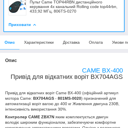
Пульт Came TOP44RBN дистанційного
керування 4х канальний Rolling code top44rbn,
433,92 МГц, 806TS-0270
Приховати
Опис
Характеристики
Доставка
Оплата
Умови п
Опис
CAME BX-400
Привід для відкатних воріт BX704AGS
Привід для відкатних воріт Came BX-400 (офіційний артикул
мотора Came:
BX704AGS
-
801MS-0020
) призначений для
автоматизації воріт вагою до 400 кг Живлення двигуна 230В,
інтенсивність використання 30%.
Контролер CAME ZBX7N
яким комплектується двигун
володіє широким функціоналом, забезпечуючи комфортне
користування автоматичними воротами. Однією з родзинкою