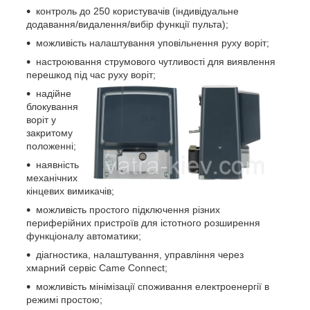
контроль до 250 користувачів (індивідуальне
додавання/видалення/вибір функції пульта);
можливість налаштування уповільнення руху воріт;
настроювання струмового чутливості для виявлення
перешкод під час руху воріт;
надійне
блокування
воріт у
закритому
положенні;
наявність
механічних
кінцевих вимикачів;
можливість простого підключення різних
периферійних пристроїв для істотного розширення
функціоналу автоматики;
діагностика, налаштування, управління через
хмарний сервіс Came Connect;
можливість мінімізації споживання електроенергії в
режимі простою;