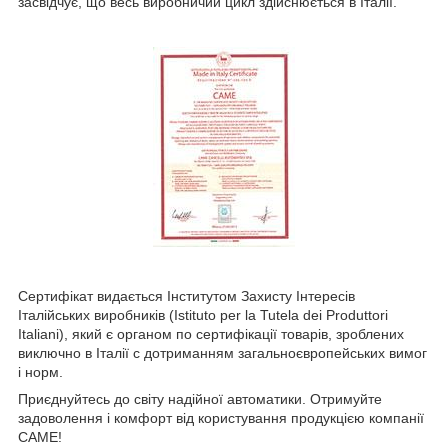
засвідчує, що весь виробничий цикл здійснюється в Італії.
Сертифікат видається Інститутом Захисту Інтересів
Італійських виробників (Istituto per la Tutela dei Produttori
Italiani), який є органом по сертифікації товарів, зроблених
виключно в Італії c дотриманням загальноєвропейських вимог
і норм.
Приєднуйтесь до світу надійної автоматики. Отримуйте
задоволення і комфорт від користування продукцією компанії
CAME!